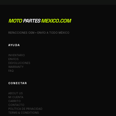
MOTO
PARTES
MEXICO.COM
REFACCIONES OEM • ENVÍO A TODO MÉXICO
AYUDA
INVENTARIO
ENVÍOS
DEVOLUCIONES
WARRANTY
FAQ
CONECTAR
ABOUT US
MI CUENTA
CARRITO
CONTACTO
POLÍTICA DE PRIVACIDAD
TERMS & CONDITIONS