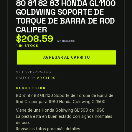
80 81 82 83 HONDA GL1100
GOLDWING SOPORTE DE
TORQUE DE BARRA DE ROD
CALIPER
$
208.59
IVA incluido
1 IN STOCK
80
AGREGAR AL CARRITO
81
82
SKU:
VZD7-1VV-UE8
83
CATEGORY:
80 GL1100
HONDA
DESCRIPCIÓN
GL1100
80 81 82 83 GL1100 Soporte de Torque de Barra de
GOLDWING
Rod Caliper para 1980 Honda Goldwing GL1500.
SOPORTE
DE
Viene de una Honda Goldwing GL1500 de 1980.
La pieza está en buen estado con signos normales
TORQUE
de uso.
DE
Revisa las fotos para más detalles.
BARRA