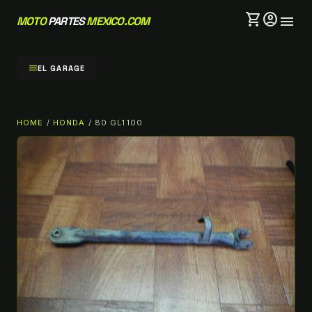
shopping_cart
account_circle
menu
MOTO
PARTES
MEXICO.COM
menu
EL GARAGE
HOME
/
HONDA
/ 80 GL1100