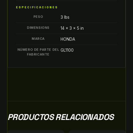
DE
ESPECIFICACIONES
ROD
PESO
3 lbs
CALIPER
quantity
DIMENSIONS
14 × 3 × 5 in
MARCA
HONDA
NÚMERO DE PARTE DEL
GL1100
FABRICANTE
PRODUCTOS RELACIONADOS