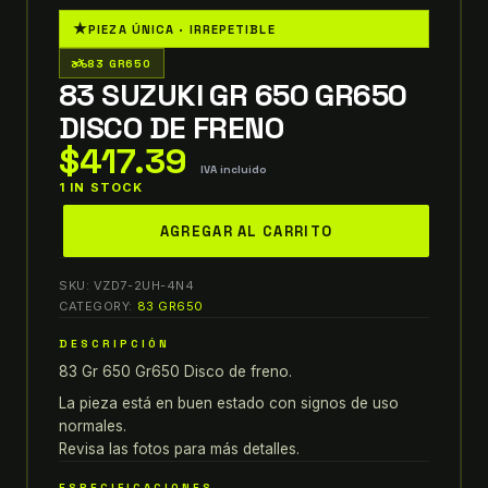
★
PIEZA ÚNICA · IRREPETIBLE
two_wheeler
83 GR650
83 SUZUKI GR 650 GR650
DISCO DE FRENO
$
417.39
IVA incluido
1 IN STOCK
83
AGREGAR AL CARRITO
SUZUKI
GR
SKU:
VZD7-2UH-4N4
650
CATEGORY:
83 GR650
GR650
DESCRIPCIÓN
DISCO
83 Gr 650 Gr650 Disco de freno.
DE
FRENO
La pieza está en buen estado con signos de uso
quantity
normales.
Revisa las fotos para más detalles.
ESPECIFICACIONES