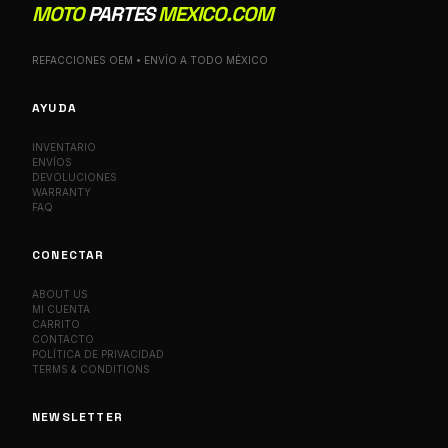
MOTO
PARTES
MEXICO.COM
REFACCIONES OEM • ENVÍO A TODO MÉXICO
AYUDA
INVENTARIO
ENVÍOS
DEVOLUCIONES
WARRANTY
FAQ
CONECTAR
ABOUT US
MI CUENTA
CARRITO
CONTACTO
POLÍTICA DE PRIVACIDAD
TERMS & CONDITIONS
NEWSLETTER