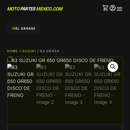
shopping_cart
account_circle
menu
MOTO
PARTES
MEXICO.COM
menu
EL GARAGE
HOME
/
SUZUKI
/ 83 GR650