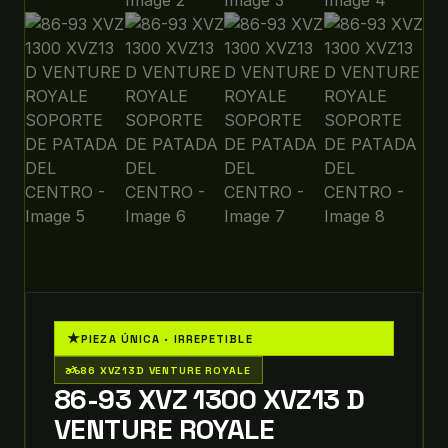
★
PIEZA ÚNICA · IRREPETIBLE
two_wheeler
86 XVZ13D VENTURE ROYALE
86-93 XVZ 1300 XVZ13 D
VENTURE ROYALE