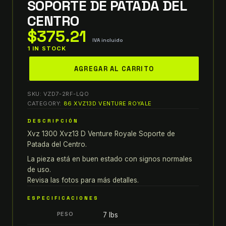
SOPORTE DE PATADA DEL
CENTRO
$
375.21
IVA incluido
1 IN STOCK
86-
AGREGAR AL CARRITO
93
XVZ
SKU:
VZD7-2RF-LQO
1300
CATEGORY:
86 XVZ13D VENTURE ROYALE
XVZ13
DESCRIPCIÓN
D
Xvz 1300 Xvz13 D Venture Royale Soporte de
VENTURE
Patada del Centro.
ROYALE
SOPORTE
La pieza está en buen estado con signos normales
de uso.
DE
Revisa las fotos para más detalles.
PATADA
DEL
ESPECIFICACIONES
CENTRO
PESO
7 lbs
quantity