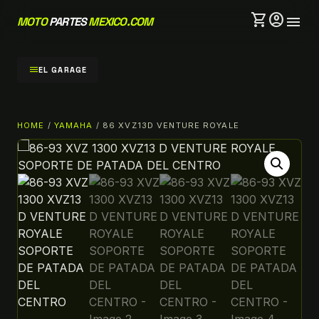
shopping_cart
account_circle
menu
MOTO
PARTES
MEXICO.COM
menu
EL GARAGE
HOME
/
YAMAHA
/ 86 XVZ13D VENTURE ROYALE