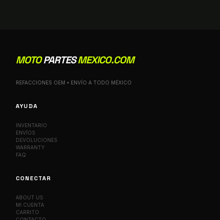
MOTO
PARTES
MEXICO.COM
REFACCIONES OEM • ENVÍO A TODO MÉXICO
AYUDA
INVENTARIO
ENVÍOS
DEVOLUCIONES
WARRANTY
FAQ
CONECTAR
ABOUT US
MI CUENTA
CARRITO
CONTACTO