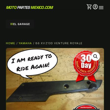
shopping_cart
account_circle
menu
MOTO
PARTES
MEXICO.COM
menu
EL GARAGE
HOME
/
YAMAHA
/ 86 XVZ13D VENTURE ROYALE