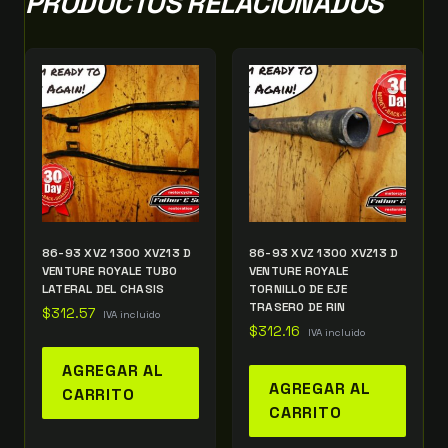
PRODUCTOS RELACIONADOS
86-93 XVZ 1300 XVZ13 D
86-93 XVZ 1300 XVZ13 D
VENTURE ROYALE TUBO
VENTURE ROYALE
LATERAL DEL CHASIS
TORNILLO DE EJE
TRASERO DE RIN
$
312.57
IVA incluido
$
312.16
IVA incluido
AGREGAR AL
AGREGAR AL
CARRITO
CARRITO