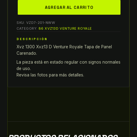
86-
AGREGAR AL CARRITO
93
XVZ
SKU:
VZD7-201-NWW
1300
CATEGORY:
86 XVZ13D VENTURE ROYALE
XVZ13
DESCRIPCIÓN
D
Xvz 1300 Xvz13 D Venture Royale Tapa de Panel
VENTURE
Carenado.
ROYALE
TAPA
La pieza está en estado regular con signos normales
de uso.
DE
Revisa las fotos para más detalles.
PANEL
CARENADO
quantity