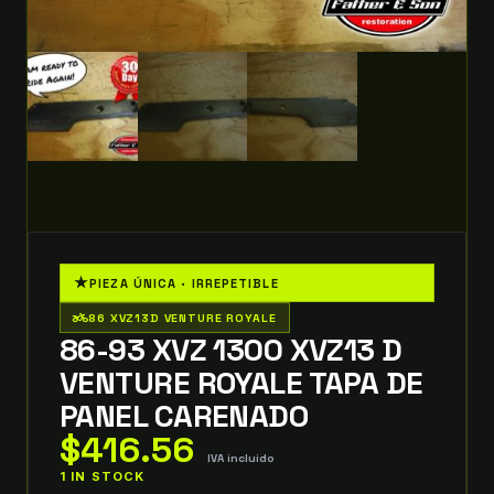
★
PIEZA ÚNICA · IRREPETIBLE
two_wheeler
86 XVZ13D VENTURE ROYALE
86-93 XVZ 1300 XVZ13 D
VENTURE ROYALE TAPA DE
PANEL CARENADO
$
416.56
IVA incluido
1 IN STOCK