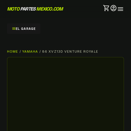
shopping_cart
account_circle
menu
MOTO
PARTES
MEXICO.COM
menu
EL GARAGE
HOME
/
YAMAHA
/ 86 XVZ13D VENTURE ROYALE