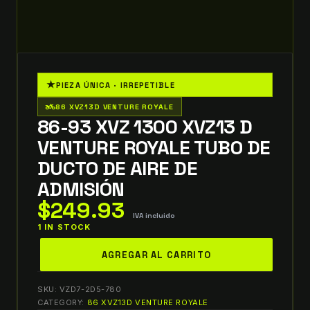
★
PIEZA ÚNICA · IRREPETIBLE
two_wheeler
86 XVZ13D VENTURE ROYALE
86-93 XVZ 1300 XVZ13 D
VENTURE ROYALE TUBO DE
DUCTO DE AIRE DE
ADMISIÓN
$
249.93
IVA incluido
1 IN STOCK
86-
AGREGAR AL CARRITO
93
XVZ
SKU:
VZD7-2D5-780
1300
CATEGORY:
86 XVZ13D VENTURE ROYALE