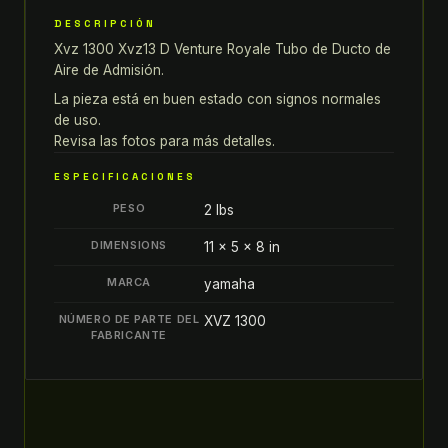
XVZ13
DESCRIPCIÓN
D
Xvz 1300 Xvz13 D Venture Royale Tubo de Ducto de
VENTURE
Aire de Admisión.
ROYALE
TUBO
La pieza está en buen estado con signos normales
de uso.
DE
Revisa las fotos para más detalles.
DUCTO
DE
ESPECIFICACIONES
AIRE
PESO
2 lbs
DE
ADMISIÓN
DIMENSIONS
11 × 5 × 8 in
quantity
MARCA
yamaha
NÚMERO DE PARTE DEL
XVZ 1300
FABRICANTE