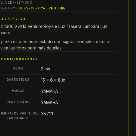
KU:
VZD7-2ET-000
300
ATEGORY:
89 XVZ13 ROYAL VENTURE
VZ13
ESCRIPCIÓN
ENTURE
z 1300 Xvz13 Venture Royale Luz Trasera Lámpara Luz
OYALE
asera.
UZ
RASERA
 pieza está en buen estado con signos normales de uso.
visa las fotos para más detalles.
ÁMPARA
UZ
SPECIFICACIONES
RASERA
PESO
3 lbs
antity
DIMENSIONS
15 × 6 × 8 in
MARCA
YAMAHA
PART BRAND
YAMAHA
ÚMERO DE PARTE DEL
XVZ13
FABRICANTE