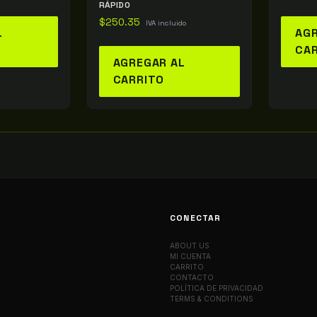
RÁPIDO
$
250.35
IVA incluido
L
AGR
CA
AGREGAR AL
CARRITO
CONECTAR
ABOUT US
MI CUENTA
CARRITO
CONTACTO
POLÍTICA DE PRIVACIDAD
TERMS & CONDITIONS