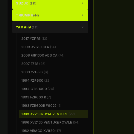
SUZUKI
chevron_right
(231)
TRIUMPH
chevron_right
(44)
YAMAHA
chevron_right
(331)
2017 YZF R3
(12)
2009 XVS1300 A
(14)
2008 FJR1300 ABS CA
(74)
2007 FZ1S
(25)
2003 YZF-R6
(6)
1994 FZR600
(22)
1994 GTS 1000
(70)
1993 FZR600 R
(7)
1993 FZR600R #6022
(3)
1989 XVZ13 ROYAL VENTURE
(27)
1986 XVZ13D VENTURE ROYALE
(54)
1982 VIRAGO XV920
(17)