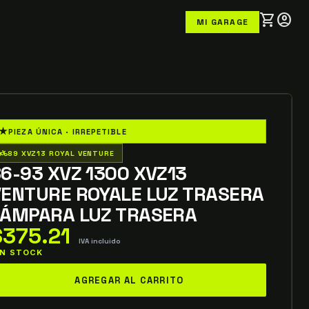
shopping_cart
account_circle
MI GARAGE
★
PIEZA ÚNICA · IRREPETIBLE
o_wheeler
89 XVZ13 ROYAL VENTURE
6-93 XVZ 1300 XVZ13
VENTURE ROYALE LUZ TRASERA
LÁMPARA LUZ TRASERA
$
375.21
IVA incluido
 IN STOCK
6-
AGREGAR AL CARRITO
3
VZ