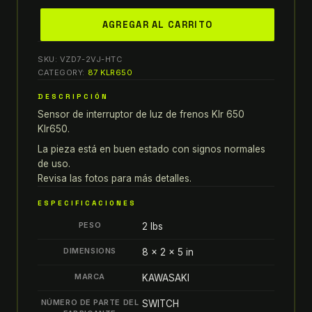
87-
AGREGAR AL CARRITO
07
KAWASAKI
SKU:
VZD7-2VJ-HTC
KLR
CATEGORY:
87 KLR650
650
DESCRIPCIÓN
KLR650
Sensor de interruptor de luz de frenos Klr 650
SENSOR
Klr650.
DE
INTERRUPTOR
La pieza está en buen estado con signos normales
de uso.
DE
Revisa las fotos para más detalles.
LUZ
DE
ESPECIFICACIONES
FRENOS
PESO
2 lbs
quantity
DIMENSIONS
8 × 2 × 5 in
MARCA
KAWASAKI
NÚMERO DE PARTE DEL
SWITCH