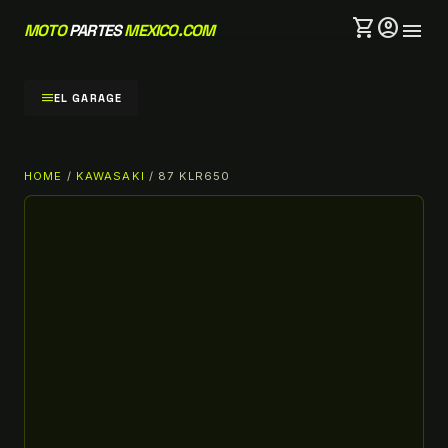
shopping_cart
account_circle
menu
MOTO
PARTES
MEXICO.COM
menu
EL GARAGE
HOME
/
KAWASAKI
/ 87 KLR650