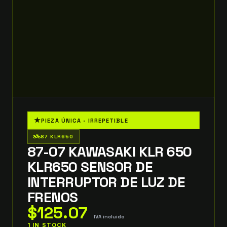
★
PIEZA ÚNICA · IRREPETIBLE
two_wheeler
87 KLR650
87-07 KAWASAKI KLR 650
KLR650 SENSOR DE
INTERRUPTOR DE LUZ DE
FRENOS
$
125.07
IVA incluido
1 IN STOCK