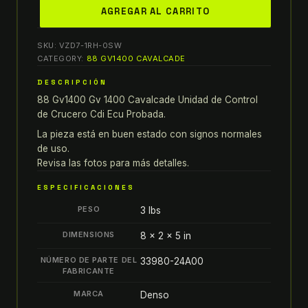
88
AGREGAR AL CARRITO
SUZUKI
GV1400
SKU:
VZD7-1RH-0SW
GV
CATEGORY:
88 GV1400 CAVALCADE
1400
DESCRIPCIÓN
CAVALCADE
88 Gv1400 Gv 1400 Cavalcade Unidad de Control
UNIDAD
de Crucero Cdi Ecu Probada.
DE
CONTROL
La pieza está en buen estado con signos normales
de uso.
DE
Revisa las fotos para más detalles.
CRUCERO
CDI
ESPECIFICACIONES
ECU
PESO
3 lbs
PROBADA
quantity
DIMENSIONS
8 × 2 × 5 in
NÚMERO DE PARTE DEL
33980-24A00
FABRICANTE
MARCA
Denso