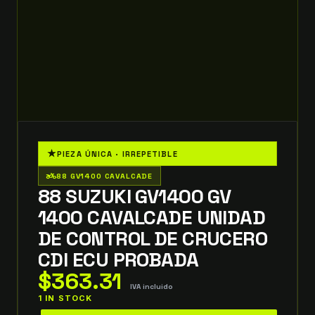
★
PIEZA ÚNICA · IRREPETIBLE
two_wheeler
88 GV1400 CAVALCADE
88 SUZUKI GV1400 GV
1400 CAVALCADE UNIDAD
DE CONTROL DE CRUCERO
CDI ECU PROBADA
$
363.31
IVA incluido
1 IN STOCK