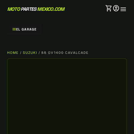
shopping_cart
account_circle
menu
MOTO
PARTES
MEXICO.COM
menu
EL GARAGE
HOME
/
SUZUKI
/ 88 GV1400 CAVALCADE