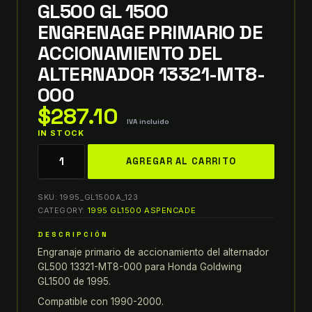
GL500 GL 1500
ENGRENAGE PRIMARIO DE
ACCIONAMIENTO DEL
ALTERNADOR 13321-MT8-
000
$
287.10
IVA incluido
IN STOCK
90-
AGREGAR AL CARRITO
00
honda
SKU:
1995_GL1500A_123
goldwing
CATEGORY:
1995 GL1500 ASPENCADE
GL500
GL
DESCRIPCIÓN
1500
Engranaje primario de accionamiento del alternador
GL500 13321-MT8-000 para Honda Goldwing
ENGRENAGE
GL1500 de 1995.
PRIMARIO
DE
Compatible con 1990-2000.