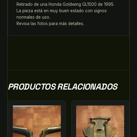
ACCIONAMIENTO
Retirado de una Honda Goldwing GL1500 de 1995.
DEL
La pieza está en muy buen estado con signos
ALTERNADOR
normales de uso.
Revisa las fotos para más detalles.
13321-
MT8-
000
quantity
PRODUCTOS RELACIONADOS