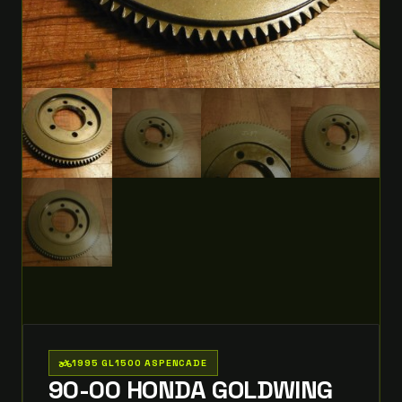
two_wheeler
1995 GL1500 ASPENCADE
90-00 HONDA GOLDWING