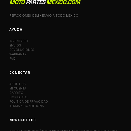
MOTO
PARTES
MEXICO.COM
REFACCIONES OEM • ENVÍO A TODO MÉXICO
AYUDA
INVENTARIO
ENVÍOS
DEVOLUCIONES
WARRANTY
FAQ
CONECTAR
ABOUT US
MI CUENTA
CARRITO
CONTACTO
POLÍTICA DE PRIVACIDAD
TERMS & CONDITIONS
NEWSLETTER