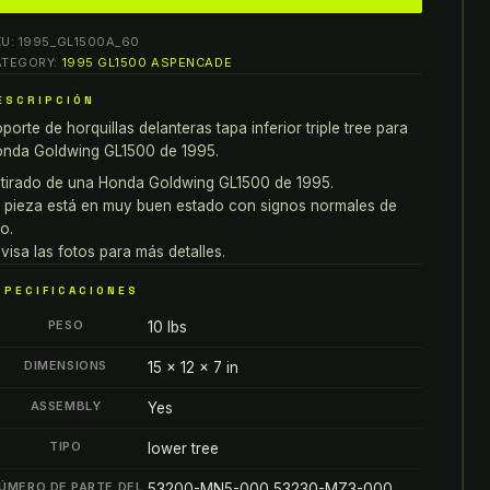
onda
KU:
1995_GL1500A_60
oldwing
ATEGORY:
1995 GL1500 ASPENCADE
500
ESCRIPCIÓN
OPORTE
porte de horquillas delanteras tapa inferior triple tree para
E
nda Goldwing GL1500 de 1995.
ORQUILLAS
ELANTERAS
tirado de una Honda Goldwing GL1500 de 1995.
 pieza está en muy buen estado con signos normales de
APA
o.
NFERIOR
visa las fotos para más detalles.
RIPLE
REE
SPECIFICACIONES
antity
PESO
10 lbs
DIMENSIONS
15 × 12 × 7 in
ASSEMBLY
Yes
TIPO
lower tree
ÚMERO DE PARTE DEL
53200-MN5-000,53230-MZ3-000