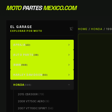
MOTO
PARTES
MEXICO.COM
EL GARAGE
precision_manufacturing
HOME
/
HONDA
/ 19
EXPLORAR POR MOTO
APRILIA
chevron_right
(42)
AUTO PARTS
chevron_right
(38)
BMW
chevron_right
(168)
HARLEY DAVIDSON
chevron_right
(50)
HONDA
chevron_right
(598)
2015 CBR300R
(79)
2008 VT750C AERO
(9)
2007 VT1100C SPIRIT
(56)