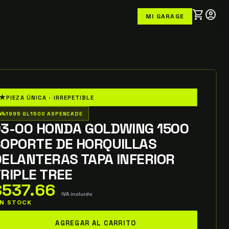
shopping_cart
account_circle
MI GARAGE
★
PIEZA ÚNICA · IRREPETIBLE
o_wheeler
1995 GL1500 ASPENCADE
93-00 HONDA GOLDWING 1500
SOPORTE DE HORQUILLAS
ELANTERAS TAPA INFERIOR
RIPLE TREE
$
537.66
IVA incluido
 IN STOCK
3-
AGREGAR AL CARRITO
0