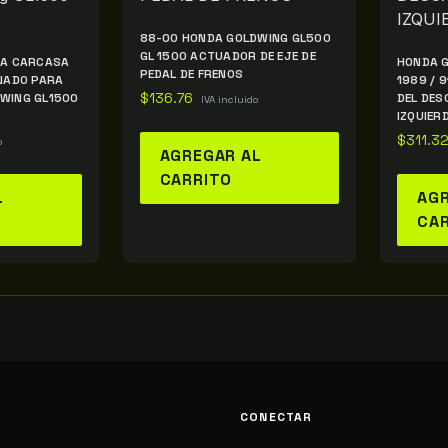
88-00 HONDA GOLDWING GL500
GL 1500 ACTUADOR DE EJE DE
NA CARCASA
HONDA G
PEDAL DE FRENOS
ENADO PARA
1989 / 
WING GL1500
$
136.76
DEL DE
IVA incluido
IZQUIER
$
311.3
o
AGREGAR AL
CARRITO
L
AGR
CA
CONECTAR