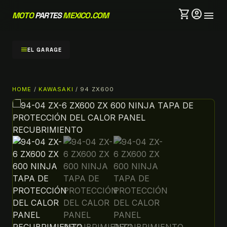
shopping_cart
account_circle
menu
MOTO
PARTES
MEXICO.COM
menu
EL GARAGE
HOME
/
KAWASAKI
/ 94 ZX600