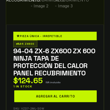
★
PIEZA ÚNICA · IRREPETIBLE
two_wheeler
94 ZX600
94-04 ZX-6 ZX600 ZX 600
NINJA TAPA DE
PROTECCIÓN DEL CALOR
PANEL RECUBRIMIENTO
$
124.65
IVA incluido
1 IN STOCK
94-
AGREGAR AL CARRITO
04
ZX-
SKU:
VZD7-2ML-S0W