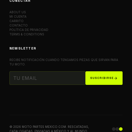
CONECTAR
ABOUT US
MI CUENTA
CARRITO
CONTACTO
POLÍTICA DE PRIVACIDAD
TERMS & CONDITIONS
NEWSLETTER
RECIBE NOTIFICACIÓN CUANDO TENGAMOS PIEZAS QUE SIRVAN PARA
TU MOTO.
arrow_forward
SUSCRIBIRSE
© 2026 MOTO PARTES MEXICO.COM. RESCATADAS,
CATALOGADAS, ENVIADAS A MÉXICO Y AL MUNDO.