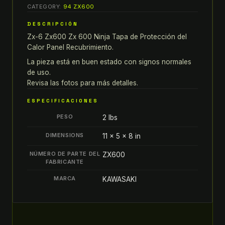
6
CATEGORY:
94 ZX600
ZX600
DESCRIPCIÓN
ZX
Zx-6 Zx600 Zx 600 Ninja Tapa de Protección del
600
Calor Panel Recubrimiento.
NINJA
TAPA
La pieza está en buen estado con signos normales
de uso.
DE
Revisa las fotos para más detalles.
PROTECCIÓN
DEL
ESPECIFICACIONES
CALOR
PESO
2 lbs
PANEL
RECUBRIMIENTO
DIMENSIONS
11 × 5 × 8 in
quantity
NÚMERO DE PARTE DEL
ZX600
FABRICANTE
MARCA
KAWASAKI