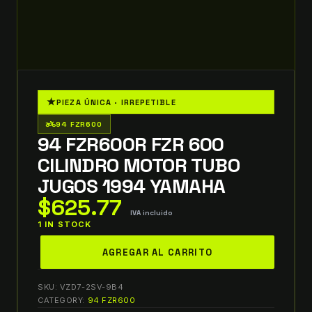
★
PIEZA ÚNICA · IRREPETIBLE
two_wheeler
94 FZR600
94 FZR600R FZR 600
CILINDRO MOTOR TUBO
JUGOS 1994 YAMAHA
$
625.77
IVA incluido
1 IN STOCK
94
AGREGAR AL CARRITO
FZR600R
FZR
SKU:
VZD7-2SV-9B4
600
CATEGORY:
94 FZR600
CILINDRO