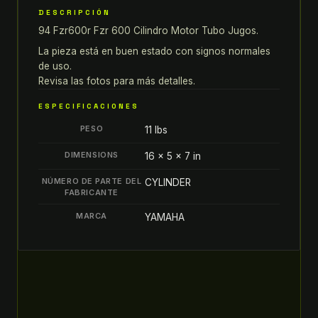
DESCRIPCIÓN
MOTOR
94 Fzr600r Fzr 600 Cilindro Motor Tubo Jugos.
TUBO
JUGOS
La pieza está en buen estado con signos normales
1994
de uso.
Revisa las fotos para más detalles.
YAMAHA
quantity
ESPECIFICACIONES
PESO
11 lbs
DIMENSIONS
16 × 5 × 7 in
NÚMERO DE PARTE DEL
CYLINDER
FABRICANTE
MARCA
YAMAHA