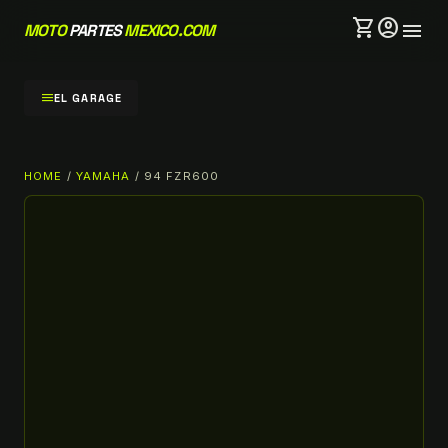
shopping_cart
account_circle
menu
MOTO
PARTES
MEXICO.COM
menu
EL GARAGE
HOME
/
YAMAHA
/ 94 FZR600