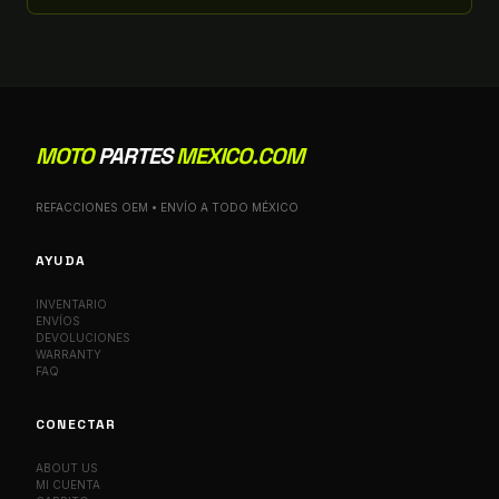
MOTO
PARTES
MEXICO.COM
REFACCIONES OEM • ENVÍO A TODO MÉXICO
AYUDA
INVENTARIO
ENVÍOS
DEVOLUCIONES
WARRANTY
FAQ
CONECTAR
ABOUT US
MI CUENTA