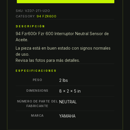
FZR
SKU:
VZD7-2TI-U2O
600
CATEGORY:
94 FZR600
INTERRUPTOR
DESCRIPCIÓN
NEUTRAL
94 Fzr600r Fzr 600 Interruptor Neutral Sensor de
SENSOR
Aceite.
DE
ACEITE
La pieza está en buen estado con signos normales
de uso.
1994
Revisa las fotos para más detalles.
YAMAHA
quantity
ESPECIFICACIONES
PESO
2 lbs
DIMENSIONS
8 × 2 × 5 in
NÚMERO DE PARTE DEL
NEUTRAL
FABRICANTE
MARCA
YAMAHA