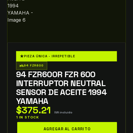
★
PIEZA ÚNICA · IRREPETIBLE
two_wheeler
94 FZR600
94 FZR600R FZR 600
INTERRUPTOR NEUTRAL
SENSOR DE ACEITE 1994
YAMAHA
$
375.21
IVA incluido
1 IN STOCK
94
AGREGAR AL CARRITO
FZR600R