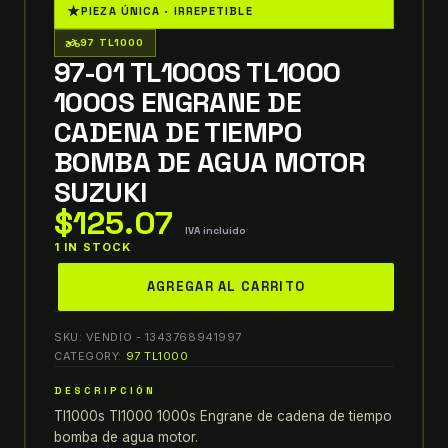
★
PIEZA ÚNICA · IRREPETIBLE
two_wheeler
97 TL1000
97-01 TL1000S TL1000
1000S ENGRANE DE
CADENA DE TIEMPO
BOMBA DE AGUA MOTOR
SUZUKI
$
125.07
IVA incluido
1 IN STOCK
97-
AGREGAR AL CARRITO
01
TL1000S
SKU:
VENDIO - 1343768941997
TL1000
CATEGORY:
97 TL1000
1000S
DESCRIPCIÓN
ENGRANE
Tl1000s Tl1000 1000s Engrane de cadena de tiempo
DE
bomba de agua motor.
CADENA