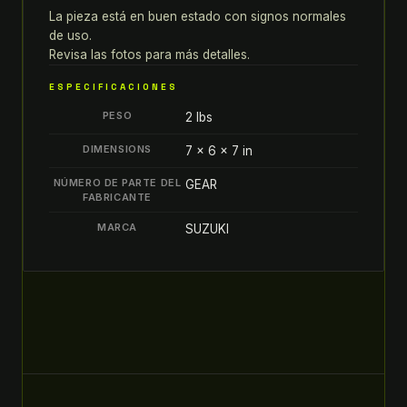
DE
La pieza está en buen estado con signos normales
de uso.
TIEMPO
Revisa las fotos para más detalles.
BOMBA
DE
ESPECIFICACIONES
AGUA
PESO
2 lbs
MOTOR
SUZUKI
DIMENSIONS
7 × 6 × 7 in
quantity
NÚMERO DE PARTE DEL
GEAR
FABRICANTE
MARCA
SUZUKI