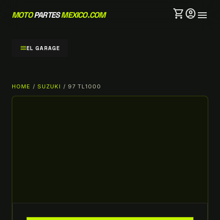
shopping_cart
account_circle
menu
MOTO
PARTES
MEXICO.COM
menu
EL GARAGE
HOME
/
SUZUKI
/ 97 TL1000