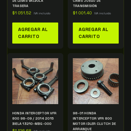
DE LEVAS VÁLVULA
CAMS JUEGO DE
TRASERA
TRANSMISIÓN
$
1 051.52
$
1 001.40
IVA incluido
IVA incluido
AGREGAR AL
AGREGAR AL
CARRITO
CARRITO
HONDA INTERCEPTOR VFR
98-01 HONDA
800 98-09 / 2014 2015
INTERCEPTOR VFR 800
BIELA 13210-MBG-000
MOTOR IDLER CLUTCH DE
ARRANQUE
$
1 126.68