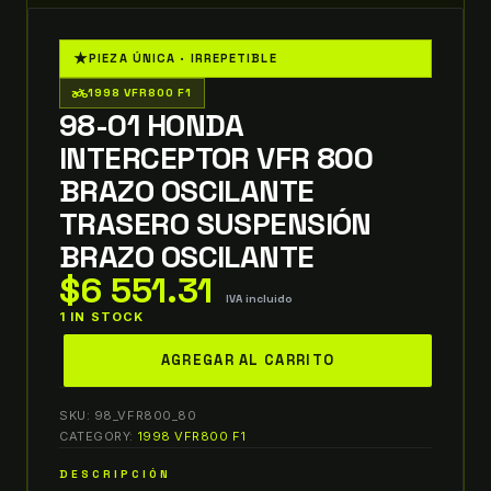
★
PIEZA ÚNICA · IRREPETIBLE
two_wheeler
1998 VFR800 F1
98-01 HONDA
INTERCEPTOR VFR 800
BRAZO OSCILANTE
TRASERO SUSPENSIÓN
BRAZO OSCILANTE
$
6 551.31
IVA incluido
1 IN STOCK
98-
AGREGAR AL CARRITO
01
honda
SKU:
98_VFR800_80
interceptor
CATEGORY:
1998 VFR800 F1
vfr
DESCRIPCIÓN
800