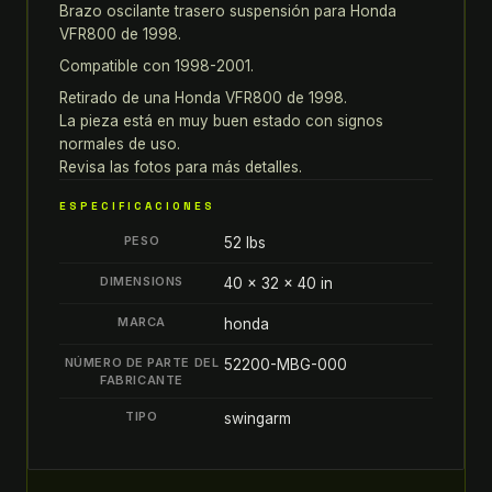
Brazo oscilante trasero suspensión para Honda
BRAZO
VFR800 de 1998.
OSCILANTE
TRASERO
Compatible con 1998-2001.
SUSPENSIÓN
Retirado de una Honda VFR800 de 1998.
BRAZO
La pieza está en muy buen estado con signos
OSCILANTE
normales de uso.
Revisa las fotos para más detalles.
quantity
ESPECIFICACIONES
PESO
52 lbs
DIMENSIONS
40 × 32 × 40 in
MARCA
honda
NÚMERO DE PARTE DEL
52200-MBG-000
FABRICANTE
TIPO
swingarm