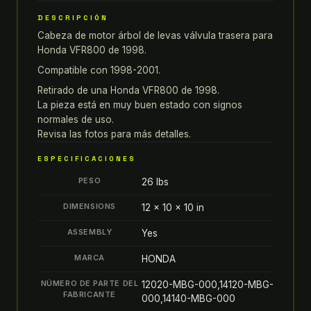
VFR
DESCRIPCIÓN
800
Cabeza de motor árbol de levas válvula trasera para
CABEZA
Honda VFR800 de 1998.
DE
MOTOR
Compatible con 1998-2001.
ÁRBOL
Retirado de una Honda VFR800 de 1998.
DE
La pieza está en muy buen estado con signos
LEVAS
normales de uso.
Revisa las fotos para más detalles.
VÁLVULA
TRASERA
ESPECIFICACIONES
quantity
PESO
26 lbs
DIMENSIONS
12 × 10 × 10 in
ASSEMBLY
Yes
MARCA
HONDA
NÚMERO DE PARTE DEL
12020-MBG-000,14120-MBG-
FABRICANTE
000,14140-MBG-000