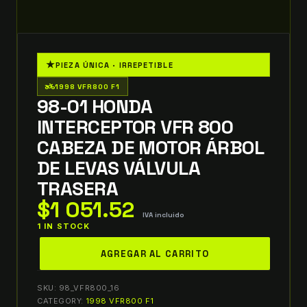
★
PIEZA ÚNICA · IRREPETIBLE
two_wheeler
1998 VFR800 F1
98-01 HONDA
INTERCEPTOR VFR 800
CABEZA DE MOTOR ÁRBOL
DE LEVAS VÁLVULA
TRASERA
$
1 051.52
IVA incluido
1 IN STOCK
98-
AGREGAR AL CARRITO
01
honda
SKU:
98_VFR800_16
interceptor
CATEGORY:
1998 VFR800 F1