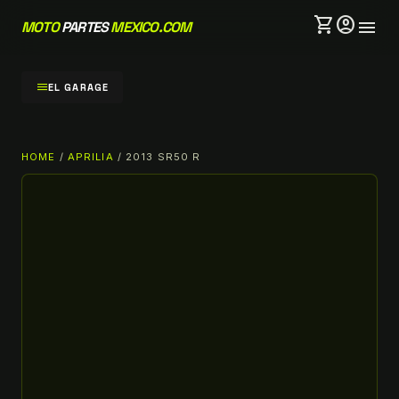
shopping_cart
account_circle
menu
MOTO
PARTES
MEXICO.COM
menu
EL GARAGE
HOME
/
APRILIA
/ 2013 SR50 R