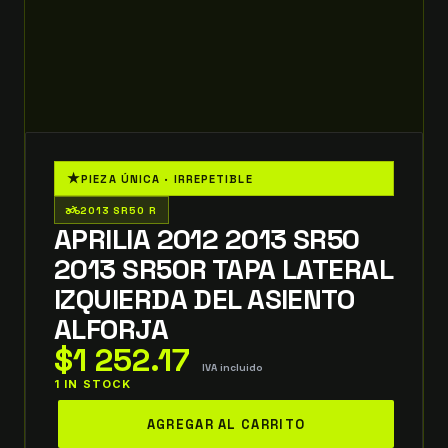
★
PIEZA ÚNICA · IRREPETIBLE
two_wheeler
2013 SR50 R
APRILIA 2012 2013 SR50
2013 SR50R TAPA LATERAL
IZQUIERDA DEL ASIENTO
ALFORJA
$
1 252.17
IVA incluido
1 IN STOCK
aprilia
AGREGAR AL CARRITO
2012