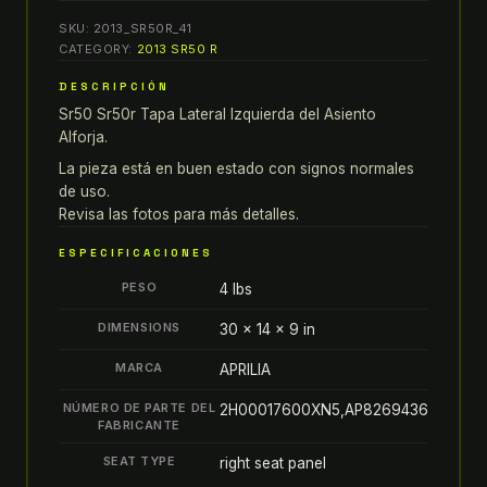
2013
SKU:
2013_SR50R_41
sr50
CATEGORY:
2013 SR50 R
2013
DESCRIPCIÓN
sr50r
Sr50 Sr50r Tapa Lateral Izquierda del Asiento
TAPA
Alforja.
LATERAL
IZQUIERDA
La pieza está en buen estado con signos normales
de uso.
DEL
Revisa las fotos para más detalles.
ASIENTO
ALFORJA
ESPECIFICACIONES
quantity
PESO
4 lbs
DIMENSIONS
30 × 14 × 9 in
MARCA
APRILIA
NÚMERO DE PARTE DEL
2H00017600XN5,AP8269436
FABRICANTE
SEAT TYPE
right seat panel