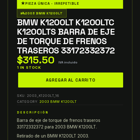
★
PIEZA ÚNICA · IRREPETIBLE
two_wheeler
2003 BMW K1200LT
BMW K1200LT K1200LTC
K1200LTS BARRA DE EJE
DE TORQUE DE FRENOS
TRASEROS 33172332372
$
315.50
IVA incluido
1 IN STOCK
bmw
AGREGAR AL CARRITO
K1200LT
K1200LTC
SKU:
2003_K1200LT_16
K1200LTS
CATEGORY:
2003 BMW K1200LT
BARRA
DESCRIPCIÓN
DE
Barra de eje de torque de frenos traseros
EJE
33172332372 para 2003 BMW K1200LT.
DE
TORQUE
Retirado de un BMW K1200LT 2003.