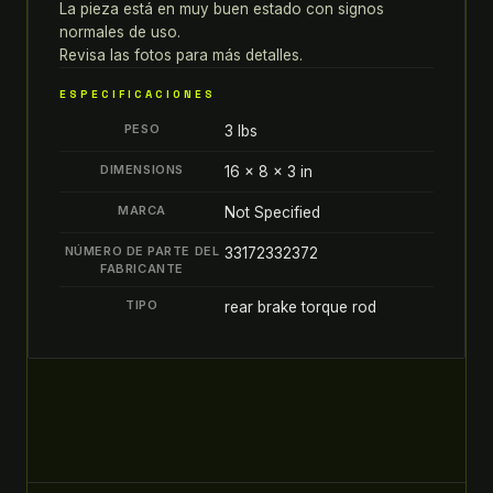
La pieza está en muy buen estado con signos
DE
normales de uso.
FRENOS
Revisa las fotos para más detalles.
TRASEROS
33172332372
ESPECIFICACIONES
quantity
PESO
3 lbs
DIMENSIONS
16 × 8 × 3 in
MARCA
Not Specified
NÚMERO DE PARTE DEL
33172332372
FABRICANTE
TIPO
rear brake torque rod