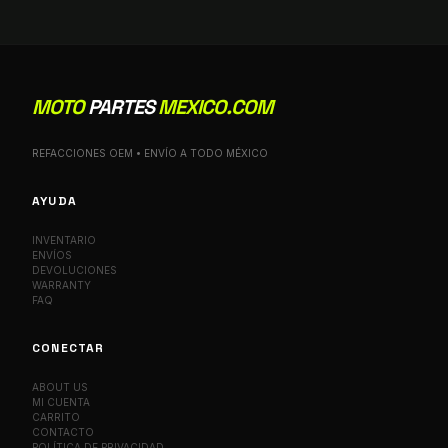
MOTO
PARTES
MEXICO.COM
REFACCIONES OEM • ENVÍO A TODO MÉXICO
AYUDA
INVENTARIO
ENVÍOS
DEVOLUCIONES
WARRANTY
FAQ
CONECTAR
ABOUT US
MI CUENTA
CARRITO
CONTACTO
POLÍTICA DE PRIVACIDAD