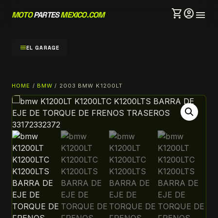
shopping_cart
account_circle
menu
MOTO
PARTES
MEXICO.COM
menu
EL GARAGE
HOME
/
BMW
/ 2003 BMW K1200LT