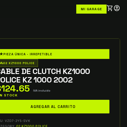
shopping_cart
account_circle
MI GARAGE
★
PIEZA ÚNICA · IRREPETIBLE
o_wheeler
02 KZ1000 POLICE
CABLE DE CLUTCH KZ1000
OLICE KZ 1000 2002
$
124.65
IVA incluido
 IN STOCK
able
AGREGAR AL CARRITO
e
lutch
KU:
VZD7-2Y5-SVK
Z1000
ATEGORY:
02 KZ1000 POLICE