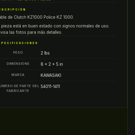
OLICE
ESCRIPCIÓN
Z
ble de Clutch KZ1000 Police KZ 1000.
000
002
 pieza está en buen estado con signos normales de uso.
antity
visa las fotos para más detalles.
SPECIFICACIONES
PESO
2 lbs
DIMENSIONS
8 × 2 × 5 in
MARCA
KAWASAKI
ÚMERO DE PARTE DEL
54011-1411
FABRICANTE