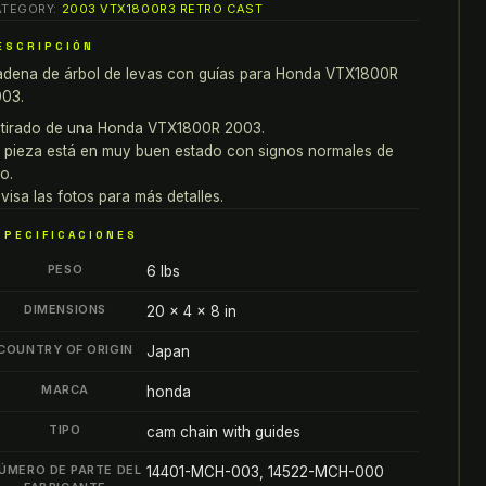
ATEGORY:
2003 VTX1800R3 RETRO CAST
E
EVAS
ESCRIPCIÓN
ON
dena de árbol de levas con guías para Honda VTX1800R
UÍAS
03.
ARA
tirado de una Honda VTX1800R 2003.
ONDA
 pieza está en muy buen estado con signos normales de
TX1800R
o.
visa las fotos para más detalles.
003
antity
SPECIFICACIONES
PESO
6 lbs
DIMENSIONS
20 × 4 × 8 in
COUNTRY OF ORIGIN
Japan
MARCA
honda
TIPO
cam chain with guides
ÚMERO DE PARTE DEL
14401-MCH-003, 14522-MCH-000