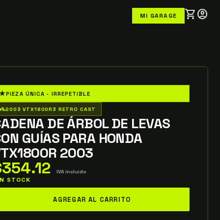
shopping_cart
account_circle
MI GARAGE
★
PIEZA ÚNICA · IRREPETIBLE
o_wheeler
2003 VTX1800R3 RETRO CAST
CADENA DE ÁRBOL DE LEVAS
CON GUÍAS PARA HONDA
VTX1800R 2003
$
354.12
IVA incluido
 IN STOCK
ADENA
AGREGAR AL CARRITO
E
RBOL