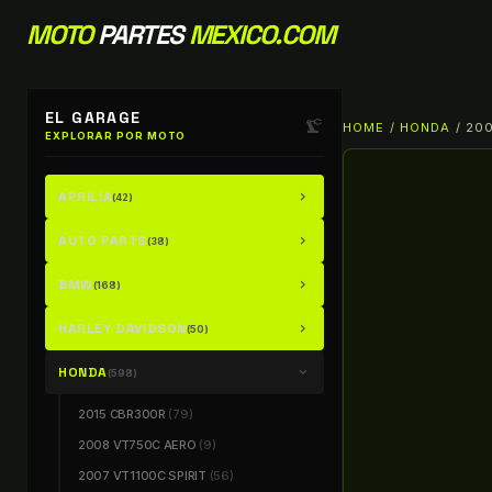
MOTO
PARTES
MEXICO.COM
EL GARAGE
precision_manufacturing
HOME
/
HONDA
/ 20
EXPLORAR POR MOTO
APRILIA
chevron_right
(42)
AUTO PARTS
chevron_right
(38)
BMW
chevron_right
(168)
HARLEY DAVIDSON
chevron_right
(50)
HONDA
chevron_right
(598)
2015 CBR300R
(79)
2008 VT750C AERO
(9)
2007 VT1100C SPIRIT
(56)