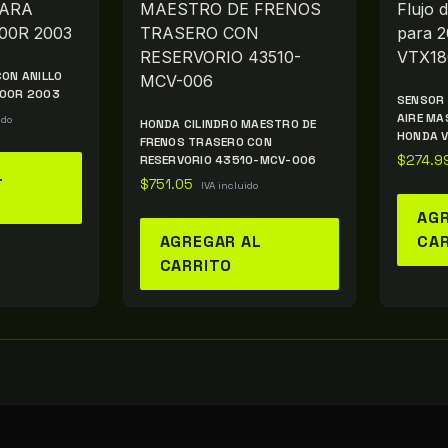
ON ANILLO
800R 2003
SENSOR 
AIRE MA
ido
HONDA CILINDRO MAESTRO DE
HONDA 
FRENOS TRASERO CON
RESERVORIO 43510-MCV-006
$
274.9
L
$
751.05
IVA incluido
AGR
AGREGAR AL
CA
CARRITO