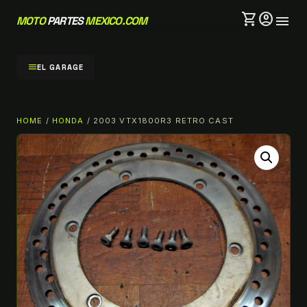
shopping_cart
account_circle
menu
MOTO
PARTES
MEXICO.COM
menu
EL GARAGE
HOME
/
HONDA
/ 2003 VTX1800R3 RETRO CAST