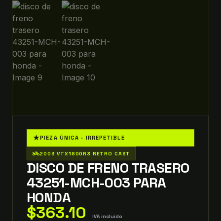
★
PIEZA ÚNICA · IRREPETIBLE
two_wheeler
2003 VTX1800R3 RETRO CAST
DISCO DE FRENO TRASERO
43251-MCH-003 PARA
HONDA
$
363.10
IVA incluido