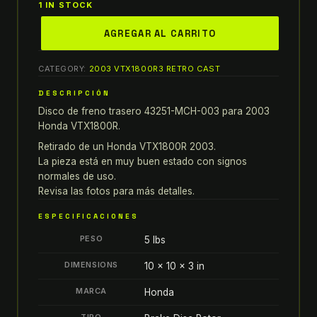
1 IN STOCK
disco
AGREGAR AL CARRITO
de
freno
CATEGORY:
2003 VTX1800R3 RETRO CAST
trasero
43251-
DESCRIPCIÓN
MCH-
Disco de freno trasero 43251-MCH-003 para 2003
003
Honda VTX1800R.
para
Retirado de un Honda VTX1800R 2003.
honda
La pieza está en muy buen estado con signos
quantity
normales de uso.
Revisa las fotos para más detalles.
ESPECIFICACIONES
PESO
5 lbs
DIMENSIONS
10 × 10 × 3 in
MARCA
Honda
TIPO