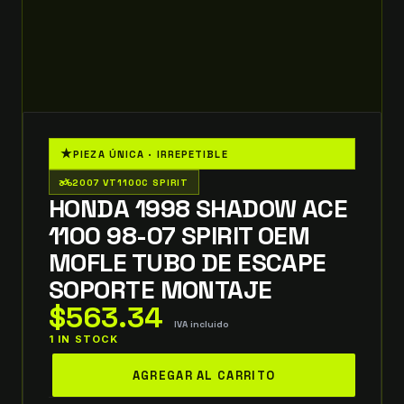
★
PIEZA ÚNICA · IRREPETIBLE
two_wheeler
2007 VT1100C SPIRIT
HONDA 1998 SHADOW ACE
1100 98-07 SPIRIT OEM
MOFLE TUBO DE ESCAPE
SOPORTE MONTAJE
$
563.34
IVA incluido
1 IN STOCK
honda
AGREGAR AL CARRITO
1998