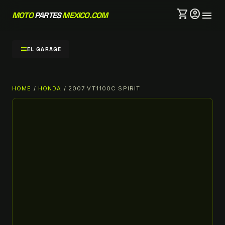
shopping_cart
account_circle
menu
MOTO
PARTES
MEXICO.COM
menu
EL GARAGE
HOME
/
HONDA
/ 2007 VT1100C SPIRIT