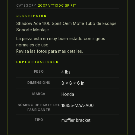
shadow
CATEGORY:
2007 VT1100C SPIRIT
ace
1100
DESCRIPCIÓN
98-
Shadow Ace 1100 Spirit Oem Mofle Tubo de Escape
07
Soporte Montaje.
spirit
La pieza está en muy buen estado con signos
OEM
normales de uso.
MOFLE
Revisa las fotos para más detalles.
TUBO
ESPECIFICACIONES
DE
PESO
4 lbs
ESCAPE
SOPORTE
DIMENSIONS
8 × 8 × 6 in
MONTAJE
MARCA
Honda
quantity
NÚMERO DE PARTE DEL
18455-MAA-A00
FABRICANTE
TIPO
muffler bracket