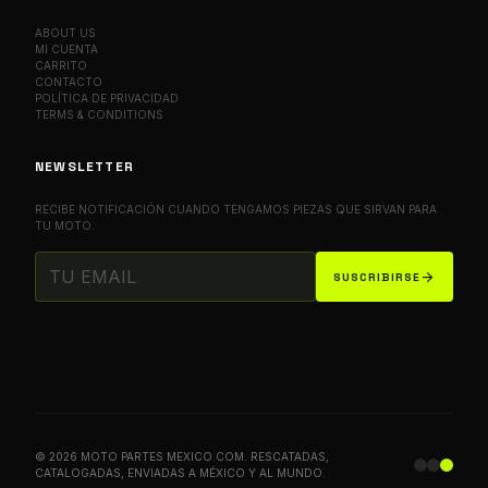
ABOUT US
MI CUENTA
CARRITO
CONTACTO
POLÍTICA DE PRIVACIDAD
TERMS & CONDITIONS
NEWSLETTER
RECIBE NOTIFICACIÓN CUANDO TENGAMOS PIEZAS QUE SIRVAN PARA
TU MOTO.
arrow_forward
SUSCRIBIRSE
© 2026 MOTO PARTES MEXICO.COM. RESCATADAS,
CATALOGADAS, ENVIADAS A MÉXICO Y AL MUNDO.