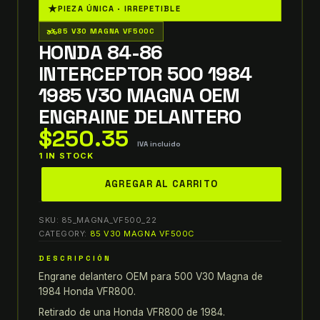
★
PIEZA ÚNICA · IRREPETIBLE
two_wheeler
85 V30 MAGNA VF500C
HONDA 84-86
INTERCEPTOR 500 1984
1985 V30 MAGNA OEM
ENGRAINE DELANTERO
$
250.35
IVA incluido
1 IN STOCK
honda
AGREGAR AL CARRITO
84-
86
SKU:
85_MAGNA_VF500_22
interceptor
CATEGORY:
85 V30 MAGNA VF500C
500
DESCRIPCIÓN
1984
Engrane delantero OEM para 500 V30 Magna de
1985
1984 Honda VFR800.
v30
magna
Retirado de una Honda VFR800 de 1984.