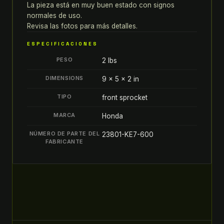
La pieza está en muy buen estado con signos
OEM
normales de uso.
ENGRAINE
Revisa las fotos para más detalles.
DELANTERO
quantity
ESPECIFICACIONES
PESO
2 lbs
DIMENSIONS
9 × 5 × 2 in
TIPO
front sprocket
MARCA
Honda
NÚMERO DE PARTE DEL
23801-KE7-600
FABRICANTE