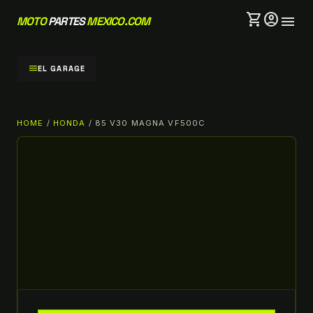
shopping_cart
account_circle
menu
MOTO
PARTES
MEXICO.COM
menu
EL GARAGE
HOME
/
HONDA
/ 85 V30 MAGNA VF500C