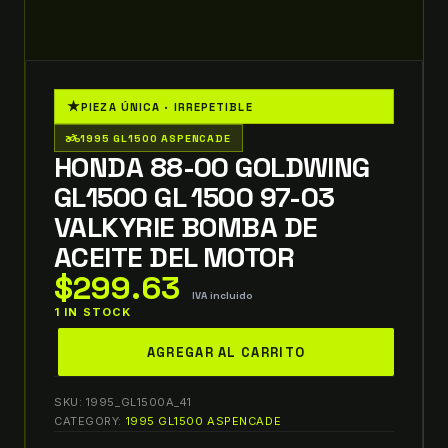
★
PIEZA ÚNICA · IRREPETIBLE
two_wheeler
1995 GL1500 ASPENCADE
HONDA 88-00 GOLDWING
GL1500 GL 1500 97-03
VALKYRIE BOMBA DE
ACEITE DEL MOTOR
$
299.63
IVA incluido
1 IN STOCK
honda
AGREGAR AL CARRITO
88-
00
SKU:
1995_GL1500A_41
goldwing
CATEGORY:
1995 GL1500 ASPENCADE
GL1500