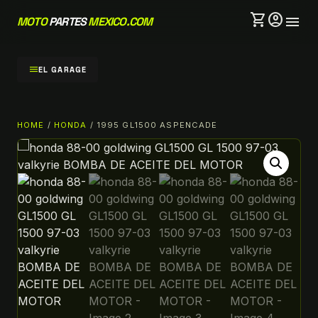
shopping_cart
account_circle
menu
MOTO
PARTES
MEXICO.COM
menu
EL GARAGE
HOME
/
HONDA
/ 1995 GL1500 ASPENCADE