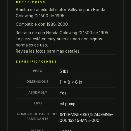
DESCRIPCIÓN
GL
Bomba de aceite del motor Valkyrie para Honda
1500
Goldwing GL1500 de 1995.
97-
03
Compatible con 1988-2000.
valkyrie
Retirada de una Honda Goldwing GL1500 de 1995.
BOMBA
La pieza está en muy buen estado con signos
DE
normales de uso.
Revisa las fotos para más detalles.
ACEITE
DEL
ESPECIFICACIONES
MOTOR
PESO
5 lbs
quantity
DIMENSIONS
11 × 8 × 6 in
ASSEMBLY
Yes
TIPO
oil pump
NÚMERO DE PARTE DEL
15110-MN5-030,15244-MN5-
FABRICANTE
000,15245-MN5-000
MARCA