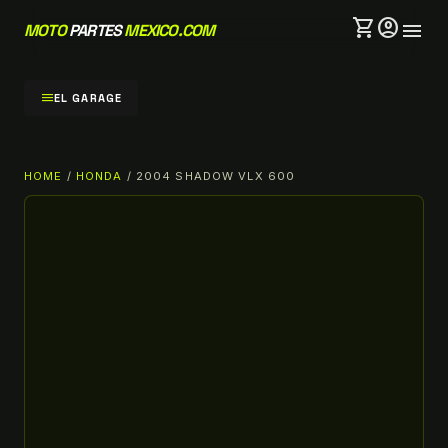
shopping_cart
account_circle
menu
MOTO
PARTES
MEXICO.COM
menu
EL GARAGE
HOME
/
HONDA
/ 2004 SHADOW VLX 600