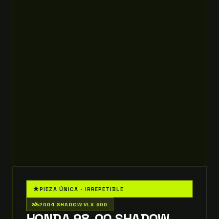
★
PIEZA ÚNICA · IRREPETIBLE
two_wheeler
2004 SHADOW VLX 600
HONDA 98-00 SHADOW