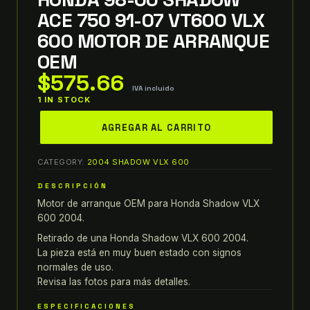
ACE 750 91-07 VT600 VLX
600 MOTOR DE ARRANQUE
OEM
$
575.66
IVA incluido
1 IN STOCK
HONDA
AGREGAR AL CARRITO
98-
00
CATEGORY:
2004 SHADOW VLX 600
Shadow
Ace
DESCRIPCIÓN
750
Motor de arranque OEM para Honda Shadow VLX
91-
600 2004.
07
Retirado de una Honda Shadow VLX 600 2004.
VT600
La pieza está en muy buen estado con signos
VLX
normales de uso.
Revisa las fotos para más detalles.
600
MOTOR
ESPECIFICACIONES