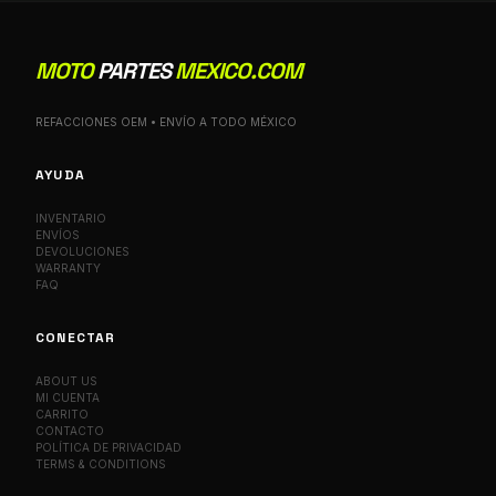
MOTO
PARTES
MEXICO.COM
REFACCIONES OEM • ENVÍO A TODO MÉXICO
AYUDA
INVENTARIO
ENVÍOS
DEVOLUCIONES
WARRANTY
FAQ
CONECTAR
ABOUT US
MI CUENTA
CARRITO
CONTACTO
POLÍTICA DE PRIVACIDAD
TERMS & CONDITIONS