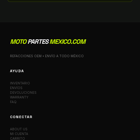
MOTO
PARTES
MEXICO.COM
REFACCIONES OEM • ENVÍO A TODO MÉXICO
AYUDA
INVENTARIO
ENVÍOS
DEVOLUCIONES
WARRANTY
FAQ
CONECTAR
ABOUT US
MI CUENTA
CARRITO