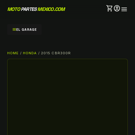
shopping_cart
account_circle
menu
MOTO
PARTES
MEXICO.COM
menu
EL GARAGE
HOME
/
HONDA
/ 2015 CBR300R