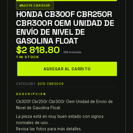
two_wheeler
2015 CBR300R
HONDA CB300F CBR250R
CBR300R OEM UNIDAD DE
ENVÍO DE NIVEL DE
GASOLINA FLOAT
$
2 818.80
IVA incluido
1 IN STOCK
honda
AGREGAR AL CARRITO
cb300f
cbr250r
CATEGORY:
2015 CBR300R
cbr300r
OEM
DESCRIPCIÓN
UNIDAD
Cb300f Cbr250r Cbr300r Oem Unidad de Envío de
DE
Nivel de Gasolina Float.
ENVÍO
La pieza está en muy buen estado con signos
DE
normales de uso.
NIVEL
Revisa las fotos para más detalles.