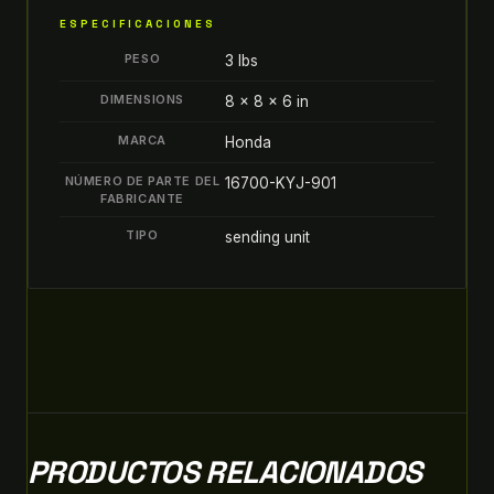
DE
ESPECIFICACIONES
GASOLINA
PESO
3 lbs
FLOAT
quantity
DIMENSIONS
8 × 8 × 6 in
MARCA
Honda
NÚMERO DE PARTE DEL
16700-KYJ-901
FABRICANTE
TIPO
sending unit
PRODUCTOS RELACIONADOS