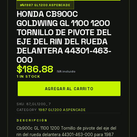
two_wheeler
1987 GL1200 ASPENCADE
HONDA CB900C
GOLDWING GL 1100 1200
TORNILLO DE PIVOTE DEL
EJE DEL RIN DEL RUEDA
DELANTERA 44301-463-
000
$
186.88
IVA incluido
1 IN STOCK
honda
AGREGAR AL CARRITO
cb900c
goldwing
SKU:
87_GL1200_ 7
GL
CATEGORY:
1987 GL1200 ASPENCADE
1100
DESCRIPCIÓN
1200
Cb900c GL 1100 1200 Tornillo de pivote del eje del
TORNILLO
rin del rueda delantera 44301-463-000 para 1987
DE