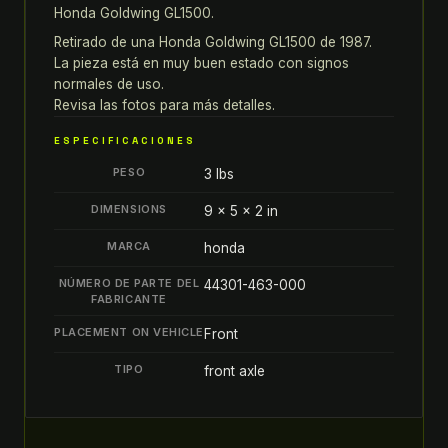
Honda Goldwing GL1500.
PIVOTE
Retirado de una Honda Goldwing GL1500 de 1987.
DEL
La pieza está en muy buen estado con signos
EJE
normales de uso.
DEL
Revisa las fotos para más detalles.
RIN
DEL
ESPECIFICACIONES
RUEDA
PESO
3 lbs
DELANTERA
DIMENSIONS
9 × 5 × 2 in
44301-
463-
MARCA
honda
000
quantity
NÚMERO DE PARTE DEL
44301-463-000
FABRICANTE
PLACEMENT ON VEHICLE
Front
TIPO
front axle