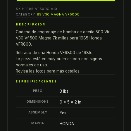
500
SKU:
1985_VF500C_A10
vtr
CATEGORY:
85 V30 MAGNA VF500C
v30
DESCRIPCIÓN
VF
Cadena de engranaje de bomba de aceite 500 Vtr
500
V30 Vf 500 Magna 7k millas para 1985 Honda
magna
VFR800.
CADENA
Retirado de una Honda VFR800 de 1985.
DE
La pieza está en muy buen estado con signos
ENGRENAGE
normales de uso.
DE
Revisa las fotos para más detalles.
BOMBA
DE
ESPECIFICACIONES
ACEITE
PESO
3 lbs
7k
DIMENSIONS
9 × 5 × 2 in
MILES
quantity
ASSEMBLY
Yes
MARCA
HONDA