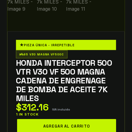
★
PIEZA ÚNICA · IRREPETIBLE
two_wheeler
85 V30 MAGNA VF500C
HONDA INTERCEPTOR 500
VTR V30 VF 500 MAGNA
CADENA DE ENGRENAGE
DE BOMBA DE ACEITE 7K
MILES
$
312.16
IVA incluido
1 IN STOCK
honda
AGREGAR AL CARRITO
interceptor