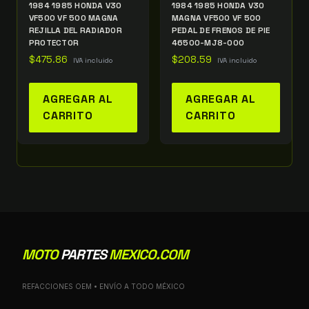
1984 1985 HONDA V30
1984 1985 HONDA V30
VF500 VF 500 MAGNA
MAGNA VF500 VF 500
REJILLA DEL RADIADOR
PEDAL DE FRENOS DE PIE
PROTECTOR
46500-MJ8-000
$
475.86
$
208.59
IVA incluido
IVA incluido
AGREGAR AL
AGREGAR AL
CARRITO
CARRITO
MOTO
PARTES
MEXICO.COM
REFACCIONES OEM • ENVÍO A TODO MÉXICO