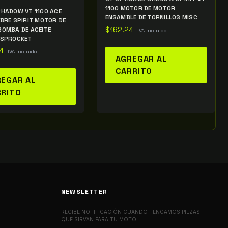
1100 MOTOR DE MOTOR
HADOW VT 1100 ACE
ENSAMBLE DE TORNILLOS MISC
BRE SPIRIT MOTOR DE
OMBA DE ACEITE
$
162.24
IVA incluido
 SPROCKET
4
IVA incluido
AGREGAR AL
CARRITO
EGAR AL
RRITO
NEWSLETTER
RECIBE NOTIFICACIÓN CUANDO TENGAMOS PIEZAS
QUE SIRVAN PARA TU MOTO.