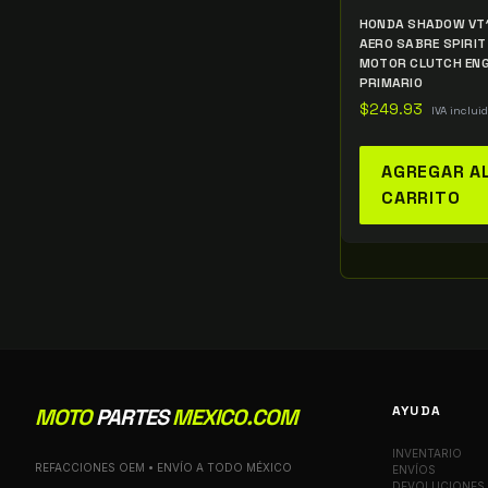
HONDA SHADOW VT1
AERO SABRE SPIRIT
MOTOR CLUTCH ENG
PRIMARIO
$
249.93
IVA inclui
AGREGAR A
CARRITO
AYUDA
MOTO
PARTES
MEXICO.COM
INVENTARIO
REFACCIONES OEM • ENVÍO A TODO MÉXICO
ENVÍOS
DEVOLUCIONES