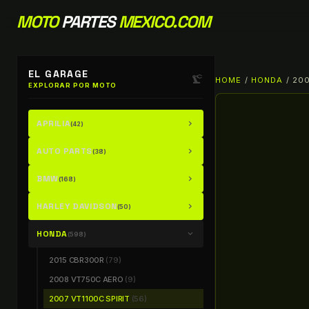
MOTO
PARTES
MEXICO.COM
EL GARAGE
precision_manufacturing
HOME
/
HONDA
/ 200
EXPLORAR POR MOTO
APRILIA
chevron_right
(42)
AUTO PARTS
chevron_right
(38)
BMW
chevron_right
(168)
HARLEY DAVIDSON
chevron_right
(50)
HONDA
chevron_right
(598)
2015 CBR300R
(79)
2008 VT750C AERO
(9)
2007 VT1100C SPIRIT
(56)