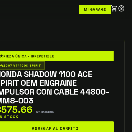
shopping_cart
account_circle
MI GARAGE
★
PIEZA ÚNICA · IRREPETIBLE
o_wheeler
2007 VT1100C SPIRIT
HONDA SHADOW 1100 ACE
PIRIT OEM ENGRAINE
IMPULSOR CON CABLE 44800-
MM8-003
$
575.66
IVA incluido
 IN STOCK
onda
AGREGAR AL CARRITO
hadow