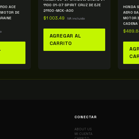
1100 01-07 SPIRIT CRUZ DE EJE
100 ACE
HONDA S
21100-MCK-A00
 MOTOR DE
AERO SA
RAINE
$
1 003.49
MOTOR B
IVA incluido
CADENA
$
489.8
do
AGREGAR AL
CARRITO
L
AGR
CA
CONECTAR
ABOUT US
MI CUENTA
CARRITO