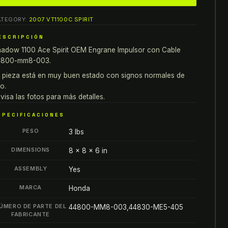
100
ATEGORY:
2007 VT1100C SPIRIT
ce
irit
ESCRIPCIÓN
EM
adow 1100 Ace Spirit OEM Engrane Impulsor con Cable
NGRAINE
4800-mm8-003.
MPULSOR
 pieza está en muy buen estado con signos normales de
ON
o.
ABLE
visa las fotos para más detalles.
4800-
SPECIFICACIONES
M8-
PESO
3 lbs
03
antity
DIMENSIONS
8 × 8 × 6 in
ASSEMBLY
Yes
MARCA
Honda
ÚMERO DE PARTE DEL
44800-MM8-003,44830-ME5-405
FABRICANTE