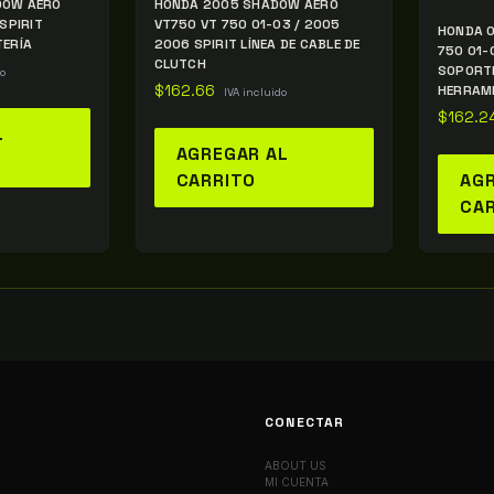
DOW AERO
HONDA 2005 SHADOW AERO
SPIRIT
VT750 VT 750 01-03 / 2005
HONDA 
TERÍA
2006 SPIRIT LÍNEA DE CABLE DE
750 01-
CLUTCH
SOPORTE
do
$
162.66
HERRAM
IVA incluido
$
162.2
L
AGREGAR AL
CARRITO
AGR
CA
CONECTAR
ABOUT US
MI CUENTA