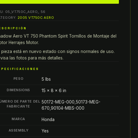
ero
KU:
05_VT750C_AERO_ 56
T
ATEGORY:
2005 VT750C AERO
50
ESCRIPCIÓN
hantom
adow Aero VT 750 Phantom Spirit Tornillos de Montaje del
irit
tor Herrajes Motor.
ORNILLOS
E
 pieza está en nuevo estado con signos normales de uso.
visa las fotos para más detalles.
ONTAJE
EL
SPECIFICACIONES
OTOR
PESO
5 lbs
ERRAJES
OTOR
DIMENSIONS
15 × 8 × 6 in
antity
ÚMERO DE PARTE DEL
50172-MEG-000,50173-MEG-
FABRICANTE
670,90104-MBS-000
MARCA
Honda
ASSEMBLY
Yes