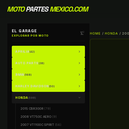
MOTO
PARTES
MEXICO.COM
EL GARAGE
precision_manufacturing
HOME
/
HONDA
/ 20
EXPLORAR POR MOTO
APRILIA
chevron_right
(42)
AUTO PARTS
chevron_right
(38)
BMW
chevron_right
(168)
HARLEY DAVIDSON
chevron_right
(50)
HONDA
chevron_right
(598)
2015 CBR300R
(79)
2008 VT750C AERO
(9)
2007 VT1100C SPIRIT
(56)