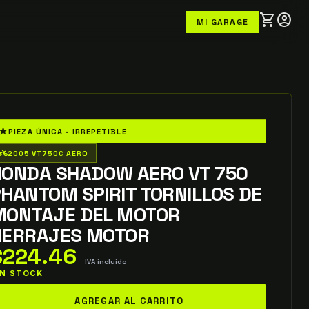
shopping_cart
account_circle
MI GARAGE
★
PIEZA ÚNICA · IRREPETIBLE
o_wheeler
2005 VT750C AERO
HONDA SHADOW AERO VT 750
HANTOM SPIRIT TORNILLOS DE
MONTAJE DEL MOTOR
HERRAJES MOTOR
$
224.46
IVA incluido
 IN STOCK
onda
AGREGAR AL CARRITO
hadow