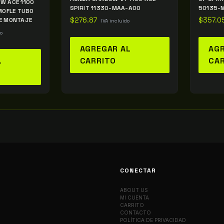
W ACE 1100
SPIRIT 11330-MAA-A00
50135-
MOFLE TUBO
E MONTAJE
$
276.87
$
357.0
IVA incluido
do
AGREGAR AL
AGR
L
CARRITO
CA
CONECTAR
ABOUT US
MI CUENTA
CARRITO
CONTACTO
POLÍTICA DE PRIVACIDAD