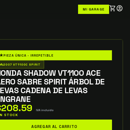
shopping_cart
account_circle
MI GARAGE
★
PIEZA ÚNICA · IRREPETIBLE
o_wheeler
2007 VT1100C SPIRIT
HONDA SHADOW VT1100 ACE
ERO SABRE SPIRIT ÁRBOL DE
LEVAS CADENA DE LEVAS
ENGRANE
$
208.59
IVA incluido
 IN STOCK
onda
AGREGAR AL CARRITO
hadow