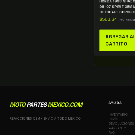
HONDA 1998 SHADO
98-07 SPIRIT OEM 
DE ESCAPE SOPORT
$
563.34
IVA inclui
AGREGAR A
CARRITO
AYUDA
MOTO
PARTES
MEXICO.COM
INVENTARIO
REFACCIONES OEM • ENVÍO A TODO MÉXICO
ENVÍOS
DEVOLUCIONES
WARRANTY
FAQ