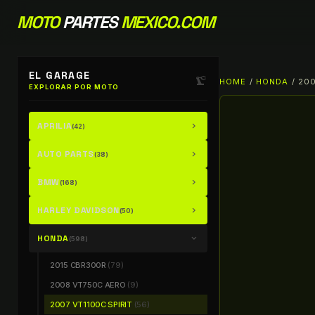
MOTO
PARTES
MEXICO.COM
EL GARAGE
precision_manufacturing
HOME
/
HONDA
/ 200
EXPLORAR POR MOTO
APRILIA
chevron_right
(42)
AUTO PARTS
chevron_right
(38)
BMW
chevron_right
(168)
HARLEY DAVIDSON
chevron_right
(50)
HONDA
chevron_right
(598)
2015 CBR300R
(79)
2008 VT750C AERO
(9)
2007 VT1100C SPIRIT
(56)