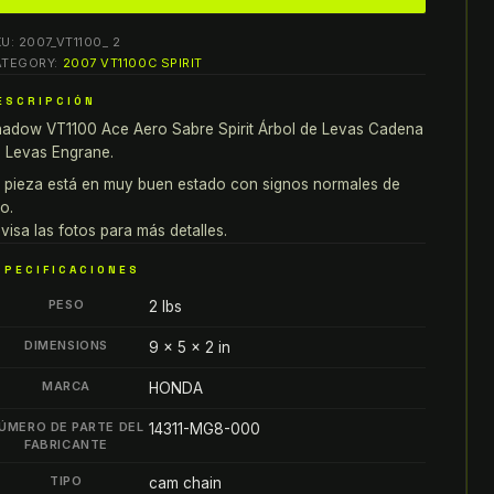
T1100
KU:
2007_VT1100_ 2
ce
ATEGORY:
2007 VT1100C SPIRIT
ero
ESCRIPCIÓN
abre
adow VT1100 Ace Aero Sabre Spirit Árbol de Levas Cadena
irit
 Levas Engrane.
RBOL
E
 pieza está en muy buen estado con signos normales de
o.
EVAS
visa las fotos para más detalles.
ADENA
E
SPECIFICACIONES
EVAS
PESO
2 lbs
ngrane
antity
DIMENSIONS
9 × 5 × 2 in
MARCA
HONDA
ÚMERO DE PARTE DEL
14311-MG8-000
FABRICANTE
TIPO
cam chain