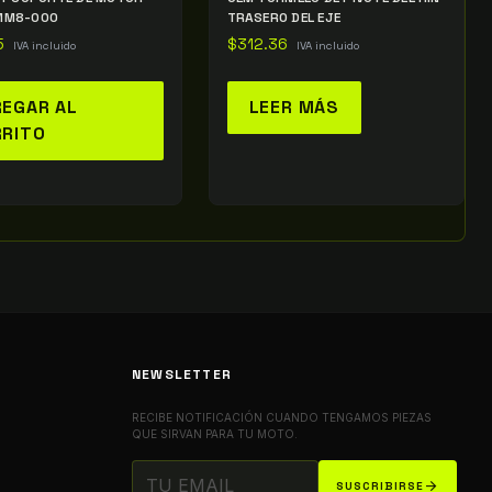
MM8-000
TRASERO DEL EJE
5
$
312.36
IVA incluido
IVA incluido
EGAR AL
LEER MÁS
RRITO
NEWSLETTER
RECIBE NOTIFICACIÓN CUANDO TENGAMOS PIEZAS
QUE SIRVAN PARA TU MOTO.
arrow_forward
SUSCRIBIRSE