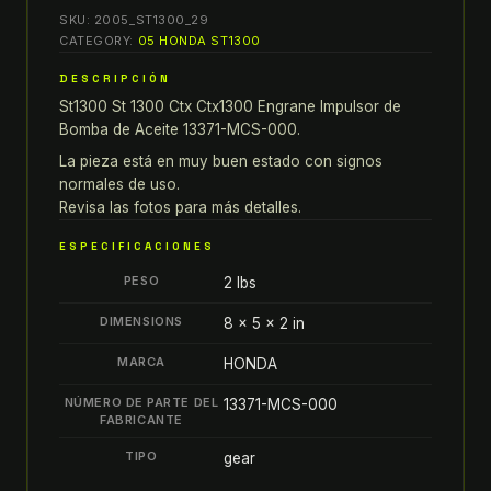
ST
SKU:
2005_ST1300_29
1300
CATEGORY:
05 HONDA ST1300
CTX
DESCRIPCIÓN
CTX1300
St1300 St 1300 Ctx Ctx1300 Engrane Impulsor de
ENGRANE
Bomba de Aceite 13371-MCS-000.
IMPULSOR
DE
La pieza está en muy buen estado con signos
normales de uso.
BOMBA
Revisa las fotos para más detalles.
DE
ACEITE
ESPECIFICACIONES
13371-
PESO
2 lbs
MCS-
000
DIMENSIONS
8 × 5 × 2 in
quantity
MARCA
HONDA
NÚMERO DE PARTE DEL
13371-MCS-000
FABRICANTE
TIPO
gear