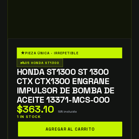
★
PIEZA ÚNICA · IRREPETIBLE
two_wheeler
05 HONDA ST1300
HONDA ST1300 ST 1300
CTX CTX1300 ENGRANE
IMPULSOR DE BOMBA DE
ACEITE 13371-MCS-000
$
363.10
IVA incluido
1 IN STOCK
honda
AGREGAR AL CARRITO
ST1300