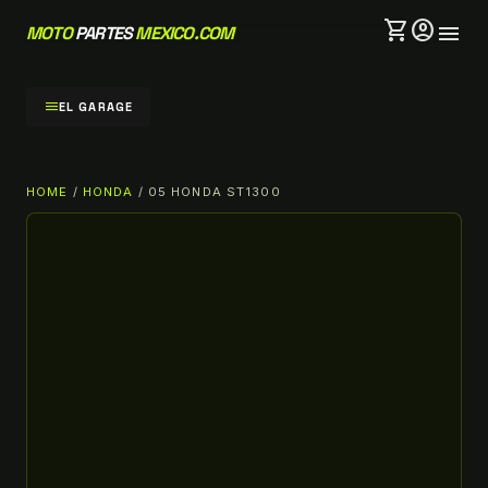
shopping_cart
account_circle
menu
MOTO
PARTES
MEXICO.COM
menu
EL GARAGE
HOME
/
HONDA
/ 05 HONDA ST1300