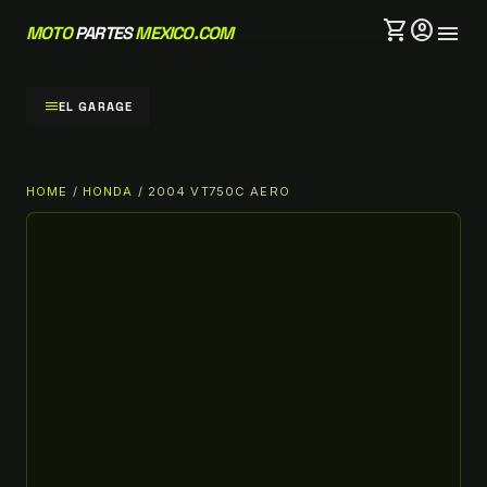
shopping_cart
account_circle
menu
MOTO
PARTES
MEXICO.COM
menu
EL GARAGE
HOME
/
HONDA
/ 2004 VT750C AERO