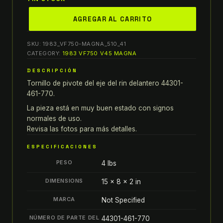
honda
AGREGAR AL CARRITO
TORNILLO
DE
SKU:
1983_VF750-MAGNA_510_41
PIVOTE
CATEGORY:
1983 VF750 V45 MAGNA
DEL
DESCRIPCIÓN
EJE
Tornillo de pivote del eje del rin delantero 44301-
DEL
461-770.
RIN
DELANTERO
La pieza está en muy buen estado con signos
normales de uso.
44301-
Revisa las fotos para más detalles.
461-
770
ESPECIFICACIONES
quantity
PESO
4 lbs
DIMENSIONS
15 × 8 × 2 in
MARCA
Not Specified
NÚMERO DE PARTE DEL
44301-461-770