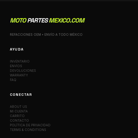
MOTO
PARTES
MEXICO.COM
REFACCIONES OEM • ENVÍO A TODO MÉXICO
AYUDA
INVENTARIO
ENVÍOS
DEVOLUCIONES
WARRANTY
FAQ
CONECTAR
ABOUT US
MI CUENTA
CARRITO
CONTACTO
POLÍTICA DE PRIVACIDAD
TERMS & CONDITIONS