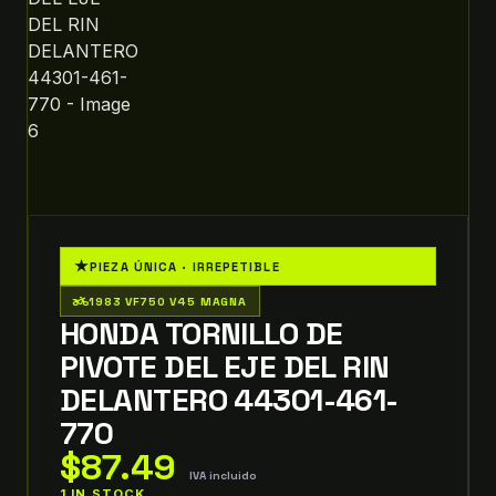
★
PIEZA ÚNICA · IRREPETIBLE
two_wheeler
1983 VF750 V45 MAGNA
HONDA TORNILLO DE
PIVOTE DEL EJE DEL RIN
DELANTERO 44301-461-
770
$
87.49
IVA incluido
1 IN STOCK