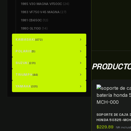
1985 V30 MAGNA VF500C
(24)
1983 VF750 V45 MAGNA
(27)
1981 CB650C
(12)
1980 GL1100
(14)
KAWASAKI
chevron_right
(472)
POLARIS
chevron_right
(5)
SUZUKI
chevron_right
PRODUCTO
(231)
TRIUMPH
chevron_right
(44)
YAMAHA
chevron_right
(331)
SOPORTE DE CAJA D
HONDA 50325-MC
$
229.89
IVA inclui