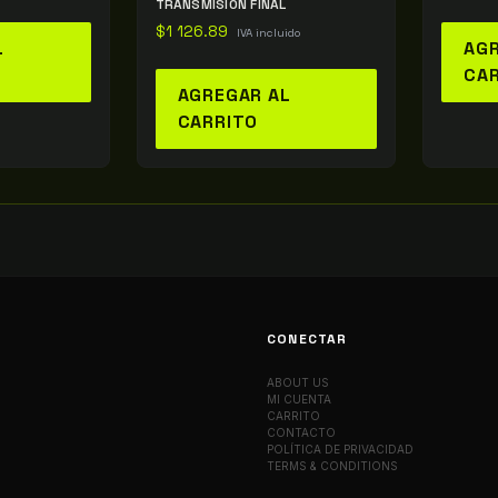
TRANSMISIÓN FINAL
$
1 126.89
IVA incluido
L
AGR
CA
AGREGAR AL
CARRITO
CONECTAR
ABOUT US
MI CUENTA
CARRITO
CONTACTO
POLÍTICA DE PRIVACIDAD
TERMS & CONDITIONS