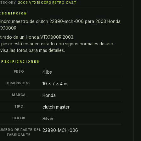
ATEGORY:
2003 VTX1800R3 RETRO CAST
800
ILINDRO
ESCRIPCIÓN
AESTRO
lindro maestro de clutch 22890-mch-006 para 2003 Honda
E
TX1800R.
LUTCH
tirado de un Honda VTX1800R 2003.
2890-
 pieza está en buen estado con signos normales de uso.
CH-
visa las fotos para más detalles.
06
SPECIFICACIONES
antity
PESO
4 lbs
DIMENSIONS
10 × 7 × 4 in
MARCA
Honda
TIPO
clutch master
COLOR
Silver
ÚMERO DE PARTE DEL
22890-MCH-006
FABRICANTE