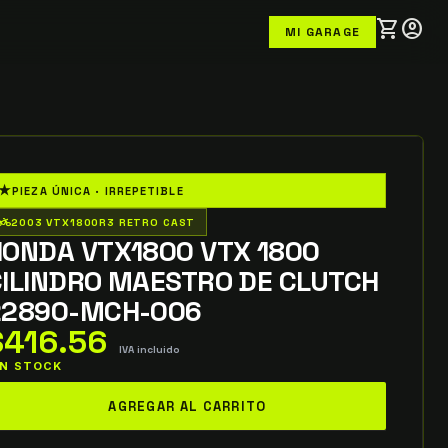
shopping_cart
account_circle
MI GARAGE
★
PIEZA ÚNICA · IRREPETIBLE
o_wheeler
2003 VTX1800R3 RETRO CAST
HONDA VTX1800 VTX 1800
CILINDRO MAESTRO DE CLUTCH
22890-MCH-006
$
416.56
IVA incluido
 IN STOCK
onda
AGREGAR AL CARRITO
TX1800
TX