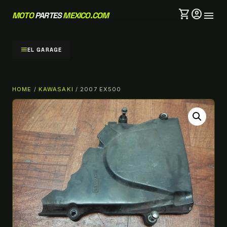
shopping_cart
account_circle
menu
MOTO
PARTES
MEXICO.COM
menu
EL GARAGE
HOME
/
KAWASAKI
/ 2007 EX500