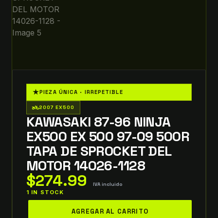
★
PIEZA ÚNICA · IRREPETIBLE
two_wheeler
2007 EX500
KAWASAKI 87-96 NINJA
EX500 EX 500 97-09 500R
TAPA DE SPROCKET DEL
MOTOR 14026-1128
$
274.99
IVA incluido
1 IN STOCK
kawasaki
AGREGAR AL CARRITO
87-