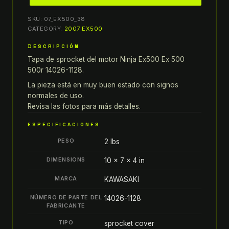
96
SKU:
07_EX500_38
ninja
CATEGORY:
2007 EX500
EX500
DESCRIPCIÓN
EX
Tapa de sprocket del motor Ninja Ex500 Ex 500
500
500r 14026-1128.
97-
09
La pieza está en muy buen estado con signos
normales de uso.
500r
Revisa las fotos para más detalles.
TAPA
DE
ESPECIFICACIONES
SPROCKET
PESO
2 lbs
DEL
MOTOR
DIMENSIONS
10 × 7 × 4 in
14026-
MARCA
KAWASAKI
1128
quantity
NÚMERO DE PARTE DEL
14026-1128
FABRICANTE
TIPO
sprocket cover