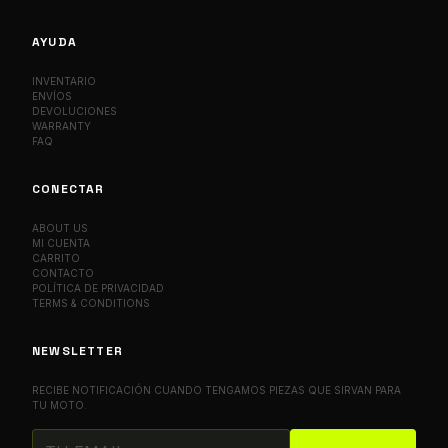
AYUDA
INVENTARIO
ENVÍOS
DEVOLUCIONES
WARRANTY
FAQ
CONECTAR
ABOUT US
MI CUENTA
CARRITO
CONTACTO
POLÍTICA DE PRIVACIDAD
TERMS & CONDITIONS
NEWSLETTER
RECIBE NOTIFICACIÓN CUANDO TENGAMOS PIEZAS QUE SIRVAN PARA
TU MOTO.