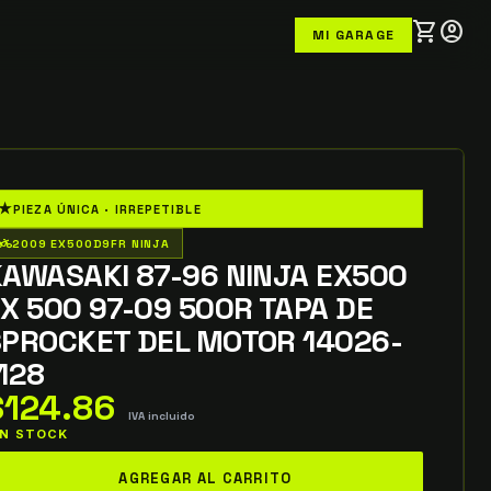
shopping_cart
account_circle
MI GARAGE
★
PIEZA ÚNICA · IRREPETIBLE
o_wheeler
2009 EX500D9FR NINJA
AWASAKI 87-96 NINJA EX500
X 500 97-09 500R TAPA DE
SPROCKET DEL MOTOR 14026-
128
$
124.86
IVA incluido
 IN STOCK
awasaki
AGREGAR AL CARRITO
7-