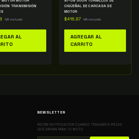
R MOTOR MOTOR
97-09 500R TORNILLOS DE
ISIÓN TRANSMISIÓN
CIGÜEÑAL DE CARCASA DE
ES
MOTOR
8
$
416.97
IVA incluido
IVA incluido
EGAR AL
AGREGAR AL
RRITO
CARRITO
NEWSLETTER
RECIBE NOTIFICACIÓN CUANDO TENGAMOS PIEZAS
QUE SIRVAN PARA TU MOTO.