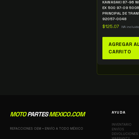
KAWASAKI 87-96 N
EX 500 97-09 500
PRINCIPAL DE TRAN
92057-0048
$
125.07
IVA incluido
AGREGAR A
CARRITO
AYUDA
MOTO
PARTES
MEXICO.COM
INVENTARIO
REFACCIONES OEM • ENVÍO A TODO MÉXICO
ENVÍOS
DEVOLUCIONES
WARRANTY