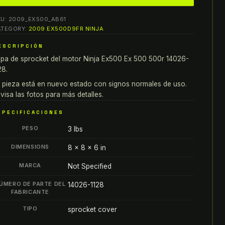
6
KU:
2009_EX500_AB61
nja
ATEGORY:
2009 EX500D9FR NINJA
X500
ESCRIPCIÓN
X
pa de sprocket del motor Ninja Ex500 Ex 500 500r 14026-
00
28.
7-
9
 pieza está en nuevo estado con signos normales de uso.
visa las fotos para más detalles.
00r
APA
SPECIFICACIONES
E
PESO
3 lbs
PROCKET
EL
DIMENSIONS
8 × 8 × 6 in
OTOR
MARCA
Not Specified
4026-
128
ÚMERO DE PARTE DEL
14026-1128
antity
FABRICANTE
TIPO
sprocket cover