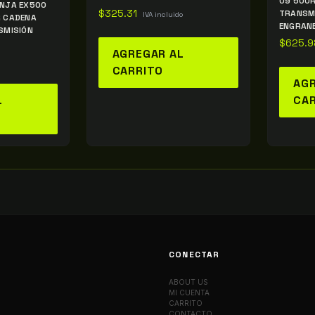
09 500
INJA EX500
$
325.31
TRANSM
IVA incluido
R CADENA
ENGRAN
SMISIÓN
$
625.9
AGREGAR AL
CARRITO
AGR
L
CA
CONECTAR
ABOUT US
MI CUENTA
CARRITO
CONTACTO