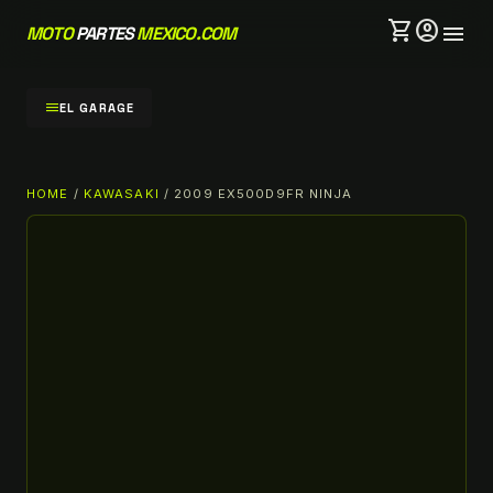
shopping_cart
account_circle
menu
MOTO
PARTES
MEXICO.COM
menu
EL GARAGE
HOME
/
KAWASAKI
/ 2009 EX500D9FR NINJA