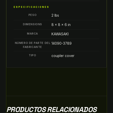
TAPA
ESPECIFICACIONES
DE
PESO
2 lbs
ACOPLAMIENTO
DE
DIMENSIONS
8 × 8 × 6 in
EJE
MARCA
KAWASAKI
PROTECCIÓN
PTO
NÚMERO DE PARTE DEL
14090-3789
quantity
FABRICANTE
TIPO
coupler cover
PRODUCTOS RELACIONADOS