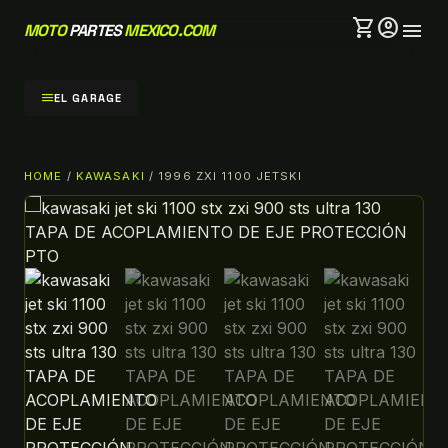
shopping_cart
account_circle
menu
MOTO
PARTES
MEXICO.COM
menu
EL GARAGE
HOME
/
KAWASAKI
/ 1996 ZXI 1100 JETSKI