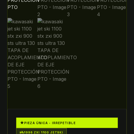
★
PIEZA ÚNICA · IRREPETIBLE
two_wheeler
1996 ZXI 1100 JETSKI