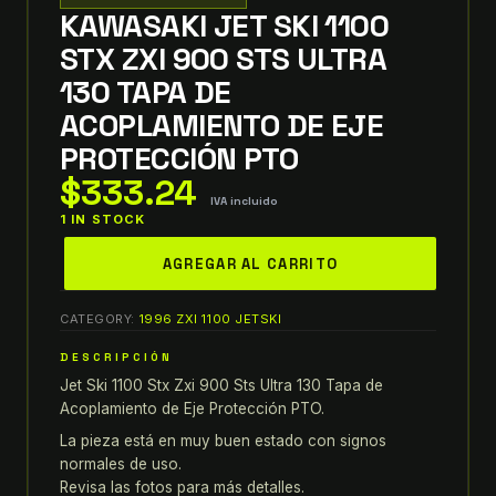
KAWASAKI JET SKI 1100
STX ZXI 900 STS ULTRA
130 TAPA DE
ACOPLAMIENTO DE EJE
PROTECCIÓN PTO
$
333.24
IVA incluido
1 IN STOCK
kawasaki
AGREGAR AL CARRITO
jet
ski
CATEGORY:
1996 ZXI 1100 JETSKI
1100
stx
DESCRIPCIÓN
zxi
Jet Ski 1100 Stx Zxi 900 Sts Ultra 130 Tapa de
900
Acoplamiento de Eje Protección PTO.
sts
La pieza está en muy buen estado con signos
ultra
normales de uso.
130
Revisa las fotos para más detalles.