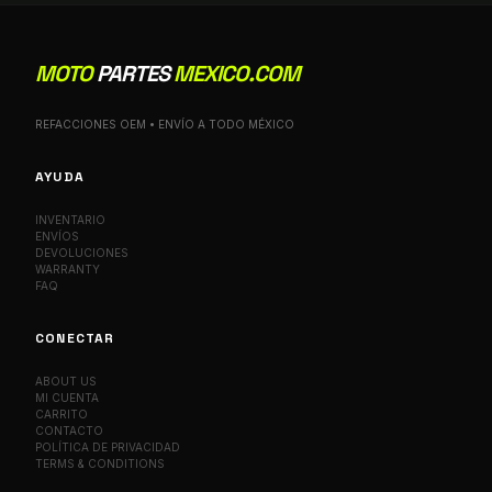
MOTO
PARTES
MEXICO.COM
REFACCIONES OEM • ENVÍO A TODO MÉXICO
AYUDA
INVENTARIO
ENVÍOS
DEVOLUCIONES
WARRANTY
FAQ
CONECTAR
ABOUT US
MI CUENTA
CARRITO
CONTACTO
POLÍTICA DE PRIVACIDAD
TERMS & CONDITIONS