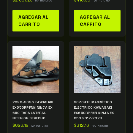
$
2 881.23
$
416.56
IVA incluido
IVA incluido
AGREGAR AL
AGREGAR AL
CARRITO
CARRITO
2020-2023 KAWASAKI
SOPORTE MAGNÉTICO
EX650RPFNN NINJA EX
ELÉCTRICO KAWASAKI
650 TAPA LATERAL
EX650RPFNN NINJA EX
INTERIOR DERECHO
650 2017-2023
$
626.19
$
312.16
IVA incluido
IVA incluido