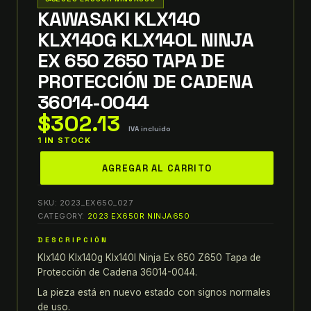
KAWASAKI KLX140
KLX140G KLX140L NINJA
EX 650 Z650 TAPA DE
PROTECCIÓN DE CADENA
36014-0044
$
302.13
IVA incluido
1 IN STOCK
KAWASAKI
AGREGAR AL CARRITO
klx140
klx140g
SKU:
2023_EX650_027
klx140l
CATEGORY:
2023 EX650R NINJA650
ninja
DESCRIPCIÓN
EX
Klx140 Klx140g Klx140l Ninja Ex 650 Z650 Tapa de
650
Protección de Cadena 36014-0044.
z650
TAPA
La pieza está en nuevo estado con signos normales
de uso.
DE