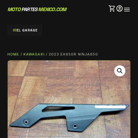
shopping_cart
account_circle
menu
MOTO
PARTES
MEXICO.COM
menu
EL GARAGE
HOME
/
KAWASAKI
/ 2023 EX650R NINJA650