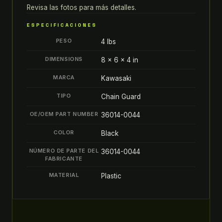
Revisa las fotos para más detalles.
PROTECCIÓN
DE
ESPECIFICACIONES
CADENA
PESO
4 lbs
36014-
0044
DIMENSIONS
8 × 6 × 4 in
quantity
MARCA
Kawasaki
TIPO
Chain Guard
OE/OEM PART NUMBER
36014-0044
COLOR
Black
NÚMERO DE PARTE DEL
36014-0044
FABRICANTE
MATERIAL
Plastic