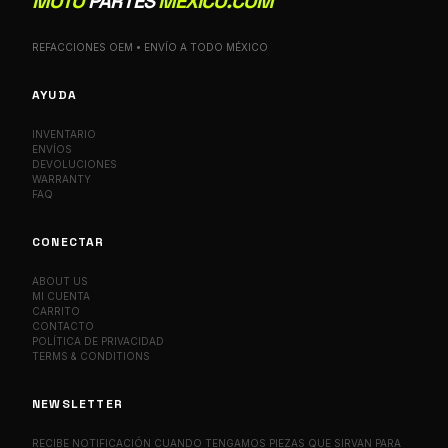
MOTO
PARTES
MEXICO.COM
REFACCIONES OEM • ENVÍO A TODO MÉXICO
AYUDA
INVENTARIO
ENVÍOS
DEVOLUCIONES
WARRANTY
FAQ
CONECTAR
ABOUT US
MI CUENTA
CARRITO
CONTACTO
POLÍTICA DE PRIVACIDAD
TERMS & CONDITIONS
NEWSLETTER
RECIBE NOTIFICACIÓN CUANDO TENGAMOS PIEZAS QUE SIRVAN PARA