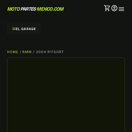
shopping_cart
account_circle
menu
MOTO
PARTES
MEXICO.COM
menu
EL GARAGE
HOME
/
BMW
/ 2004 R1150RT