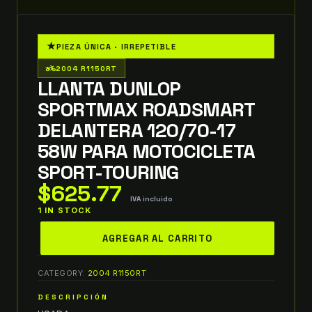
★
PIEZA ÚNICA · IRREPETIBLE
two_wheeler
2004 R1150RT
LLANTA DUNLOP
SPORTMAX ROADSMART
DELANTERA 120/70-17
58W PARA MOTOCICLETA
SPORT-TOURING
$
625.77
IVA incluido
1 IN STOCK
Llanta
AGREGAR AL CARRITO
Dunlop
SPORTMAX
CATEGORY:
2004 R1150RT
Roadsmart
Delantera
DESCRIPCIÓN