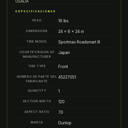
120/70-
USADA
17
ESPECIFICACIONES
58W
para
PESO
16 lbs
Motocicleta
DIMENSIONS
24 × 6 × 24 in
Sport-
Touring
TIRE MODEL
Sportmax Roadsmart III
quantity
COUNTRY/RGION OF
Japan
MANUFACTURER
TIRE TYPE
Front
NÚMERO DE PARTE DEL
45227051
FABRICANTE
QUANTITY
1
SECTION WIDTH
120
ASPECT RATIO
70
MARCA
Dunlop