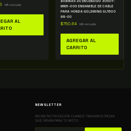
BOBINAS DE ENCENDIDO 30501-
5
IVA incluido
MN5-000 ENSAMBLE DE CABLE
PARA HONDA GOLDWING GL1500
88-00
EGAR AL
$
750.64
IVA incluido
RRITO
AGREGAR AL
CARRITO
NEWSLETTER
RECIBE NOTIFICACIÓN CUANDO TENGAMOS PIEZAS
QUE SIRVAN PARA TU MOTO.