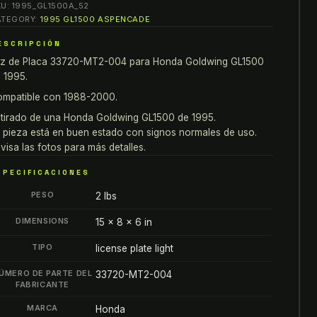
KU:
1995_GL1500A_52
3720-
ATEGORY:
1995 GL1500 ASPENCADE
T2-
ESCRIPCIÓN
04
z de Placa 33720-MT2-004 para Honda Goldwing GL1500
ara
 1995.
onda
oldwing
mpatible con 1988-2000.
L1500
tirado de una Honda Goldwing GL1500 de 1995.
8-
 pieza está en buen estado con signos normales de uso.
0
visa las fotos para más detalles.
antity
SPECIFICACIONES
PESO
2 lbs
DIMENSIONS
15 × 8 × 6 in
TIPO
license plate light
ÚMERO DE PARTE DEL
33720-MT2-004
FABRICANTE
MARCA
Honda