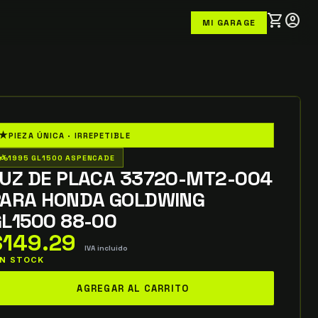
shopping_cart
account_circle
MI GARAGE
★
PIEZA ÚNICA · IRREPETIBLE
o_wheeler
1995 GL1500 ASPENCADE
LUZ DE PLACA 33720-MT2-004
PARA HONDA GOLDWING
L1500 88-00
$
149.29
IVA incluido
 IN STOCK
uz
AGREGAR AL CARRITO
e
laca