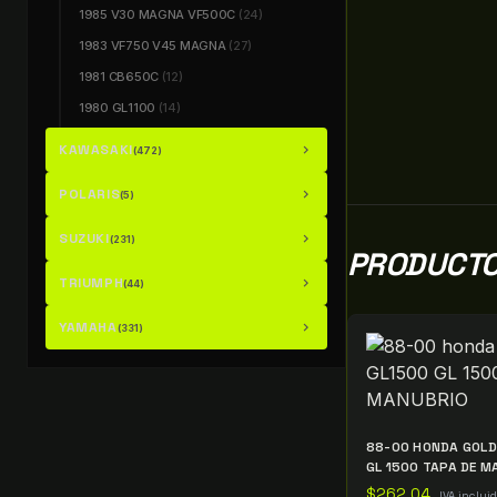
1985 V30 MAGNA VF500C
(24)
1983 VF750 V45 MAGNA
(27)
1981 CB650C
(12)
1980 GL1100
(14)
KAWASAKI
chevron_right
(472)
POLARIS
chevron_right
(5)
SUZUKI
chevron_right
(231)
PRODUCTO
TRIUMPH
chevron_right
(44)
YAMAHA
chevron_right
(331)
88-00 HONDA GOLD
GL 1500 TAPA DE M
$
262.04
IVA inclui