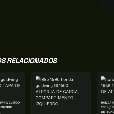
S RELACIONADOS
WING GL1500
HONDA G
ANUBRIO
1989 / 
DERECH
do