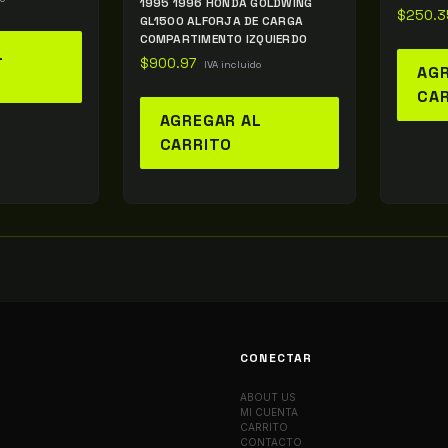
1995 1996 HONDA GOLDWING
$
250.3
GL1500 ALFORJA DE CARGA
COMPARTIMENTO IZQUIERDO
L
$
900.97
IVA incluido
AGR
CA
AGREGAR AL
CARRITO
CONECTAR
ABOUT US
MI CUENTA
CARRITO
CONTACTO