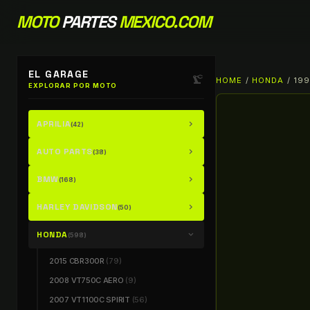
MOTO
PARTES
MEXICO.COM
EL GARAGE
precision_manufacturing
HOME
/
HONDA
/ 19
EXPLORAR POR MOTO
APRILIA
chevron_right
(42)
AUTO PARTS
chevron_right
(38)
BMW
chevron_right
(168)
HARLEY DAVIDSON
chevron_right
(50)
HONDA
chevron_right
(598)
2015 CBR300R
(79)
2008 VT750C AERO
(9)
2007 VT1100C SPIRIT
(56)