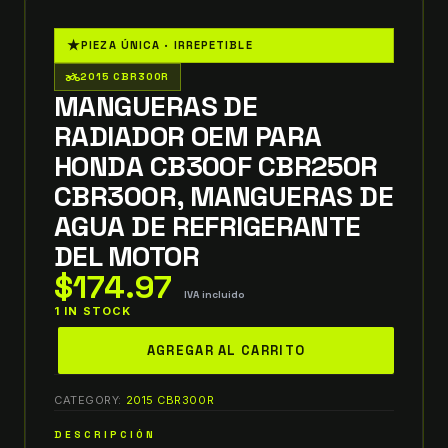
★
PIEZA ÚNICA · IRREPETIBLE
two_wheeler
2015 CBR300R
MANGUERAS DE
RADIADOR OEM PARA
HONDA CB300F CBR250R
CBR300R, MANGUERAS DE
AGUA DE REFRIGERANTE
DEL MOTOR
$
174.97
IVA incluido
1 IN STOCK
mangueras
AGREGAR AL CARRITO
de
radiador
CATEGORY:
2015 CBR300R
OEM
para
DESCRIPCIÓN