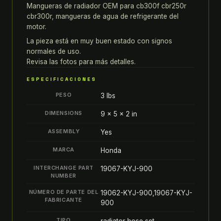
honda
Mangueras de radiador OEM para cb300f cbr250r
cb300f
cbr300r, mangueras de agua de refrigerante del
motor.
cbr250r
cbr300r,
La pieza está en muy buen estado con signos
mangueras
normales de uso.
Revisa las fotos para más detalles.
de
agua
ESPECIFICACIONES
de
PESO
3 lbs
refrigerante
del
DIMENSIONS
9 × 5 × 2 in
motor
ASSEMBLY
Yes
quantity
MARCA
Honda
INTERCHANGE PART
19067-KYJ-900
NUMBER
NÚMERO DE PARTE DEL
19062-KYJ-900,19067-KYJ-
FABRICANTE
900
TIPO