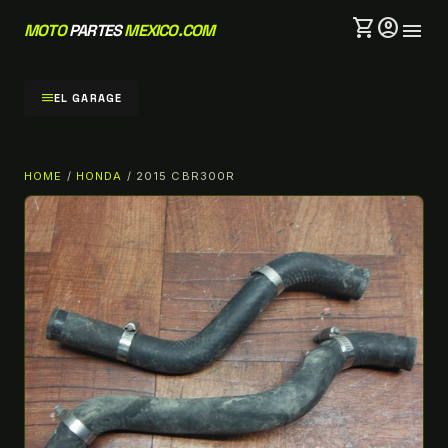
shopping_cart
account_circle
menu
MOTO
PARTES
MEXICO.COM
menu
EL GARAGE
HOME
/
HONDA
/ 2015 CBR300R