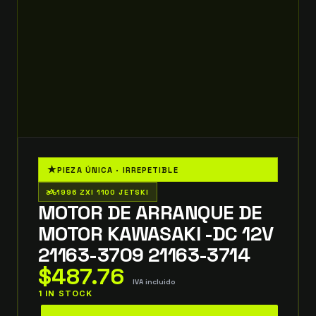
★
PIEZA ÚNICA · IRREPETIBLE
two_wheeler
1996 ZXI 1100 JETSKI
MOTOR DE ARRANQUE DE
MOTOR KAWASAKI -DC 12V
21163-3709 21163-3714
$
487.76
IVA incluido
1 IN STOCK
MOTOR