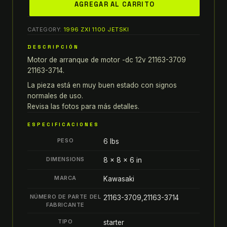
AGREGAR AL CARRITO
DE
ARRANQUE
CATEGORY:
1996 ZXI 1100 JETSKI
DE
MOTOR
DESCRIPCIÓN
KAWASAKI
Motor de arranque de motor -dc 12v 21163-3709
-
21163-3714.
DC
La pieza está en muy buen estado con signos
12V
normales de uso.
21163-
Revisa las fotos para más detalles.
3709
ESPECIFICACIONES
21163-
PESO
6 lbs
3714
quantity
DIMENSIONS
8 × 8 × 6 in
MARCA
Kawasaki
NÚMERO DE PARTE DEL
21163-3709,21163-3714
FABRICANTE
TIPO
starter