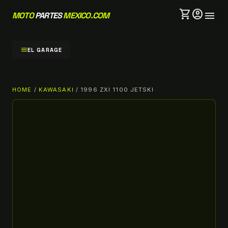
shopping_cart
account_circle
menu
MOTO
PARTES
MEXICO.COM
menu
EL GARAGE
HOME
/
KAWASAKI
/ 1996 ZXI 1100 JETSKI