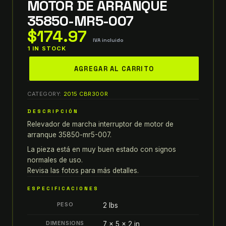
MOTOR DE ARRANQUE
35850-MR5-007
$
174.97
IVA incluido
1 IN STOCK
relevador
AGREGAR AL CARRITO
de
marcha
CATEGORY:
2015 CBR300R
honda
interruptor
DESCRIPCIÓN
de
Relevador de marcha interruptor de motor de
motor
arranque 35850-mr5-007.
de
La pieza está en muy buen estado con signos
arranque
normales de uso.
35850-
Revisa las fotos para más detalles.
MR5-
ESPECIFICACIONES
007
PESO
2 lbs
quantity
DIMENSIONS
7 × 5 × 2 in