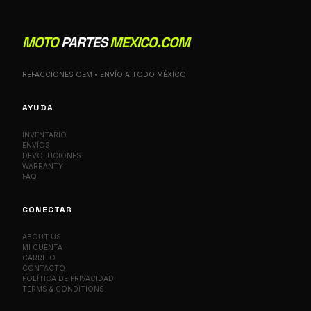
MOTO
PARTES
MEXICO.COM
REFACCIONES OEM • ENVÍO A TODO MÉXICO
AYUDA
INVENTARIO
ENVÍOS
DEVOLUCIONES
WARRANTY
FAQ
CONECTAR
ABOUT US
MI CUENTA
CARRITO
CONTACTO
POLÍTICA DE PRIVACIDAD
TERMS & CONDITIONS