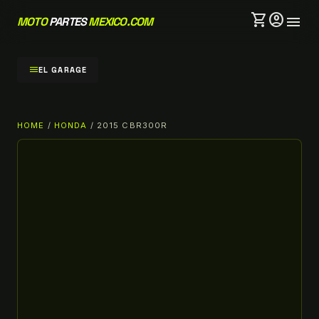
shopping_cart
account_circle
menu
MOTO
PARTES
MEXICO.COM
menu
EL GARAGE
HOME
/
HONDA
/ 2015 CBR300R