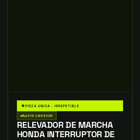
★
PIEZA ÚNICA · IRREPETIBLE
two_wheeler
2015 CBR300R
RELEVADOR DE MARCHA
HONDA INTERRUPTOR DE