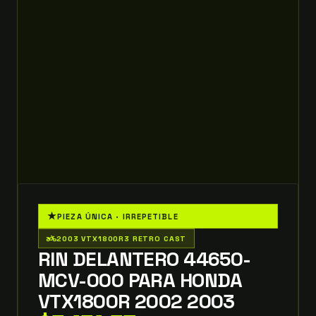
★
PIEZA ÚNICA · IRREPETIBLE
two_wheeler
2003 VTX1800R3 RETRO CAST
RIN DELANTERO 44650-
MCV-000 PARA HONDA
VTX1800R 2002 2003