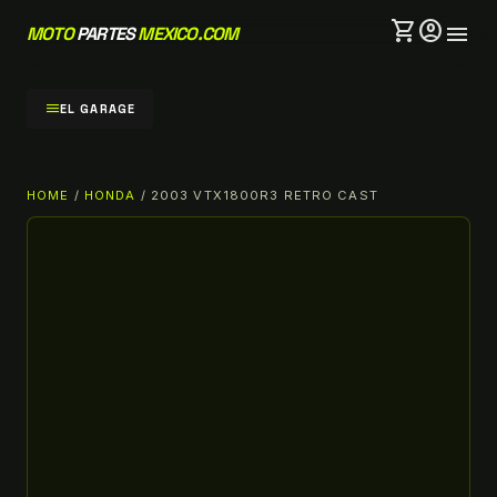
shopping_cart
account_circle
menu
MOTO
PARTES
MEXICO.COM
menu
EL GARAGE
HOME
/
HONDA
/ 2003 VTX1800R3 RETRO CAST