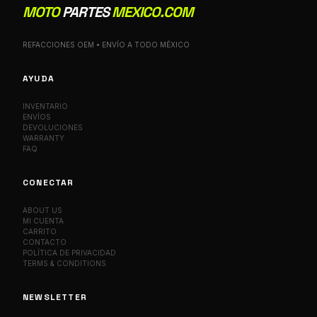
MOTO
PARTES
MEXICO.COM
REFACCIONES OEM • ENVÍO A TODO MÉXICO
AYUDA
INVENTARIO
ENVÍOS
DEVOLUCIONES
WARRANTY
FAQ
CONECTAR
ABOUT US
MI CUENTA
CARRITO
CONTACTO
POLÍTICA DE PRIVACIDAD
TERMS & CONDITIONS
NEWSLETTER