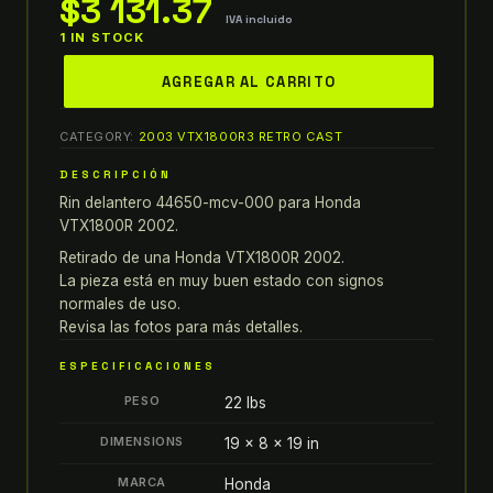
$
3 131.37
IVA incluido
1 IN STOCK
RIN
AGREGAR AL CARRITO
DELANTERO
44650-
CATEGORY:
2003 VTX1800R3 RETRO CAST
MCV-
000
DESCRIPCIÓN
PARA
Rin delantero 44650-mcv-000 para Honda
HONDA
VTX1800R 2002.
VTX1800R
Retirado de una Honda VTX1800R 2002.
2002
La pieza está en muy buen estado con signos
2003
normales de uso.
Revisa las fotos para más detalles.
quantity
ESPECIFICACIONES
PESO
22 lbs
DIMENSIONS
19 × 8 × 19 in
MARCA
Honda