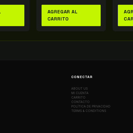
L
AGREGAR AL
AGR
CARRITO
CA
CONECTAR
ABOUT US
MI CUENTA
CARRITO
CONTACTO
POLÍTICA DE PRIVACIDAD
TERMS & CONDITIONS