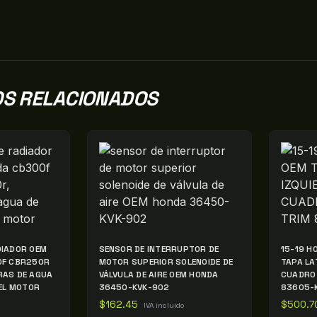
S RELACIONADOS
IADOR OEM
SENSOR DE INTERRUPTOR DE
15-19 H
0F CBR250R
MOTOR SUPERIOR SOLENOIDE DE
TAPA LA
RAS DE AGUA
VÁLVULA DE AIRE OEM HONDA
CUADRO 
DEL MOTOR
36450-KVK-902
83605-
$
162.45
$
500.7
IVA incluido