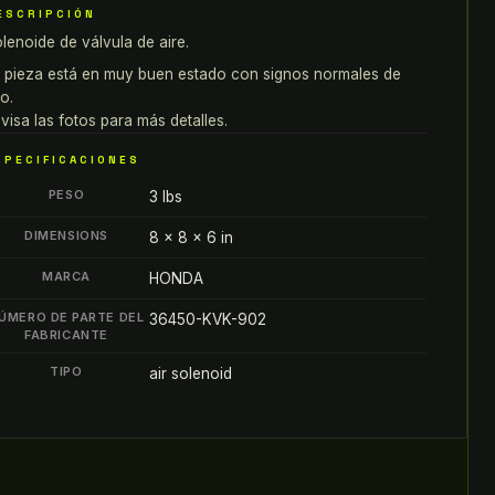
re
ESCRIPCIÓN
onda
lenoide de válvula de aire.
antity
 pieza está en muy buen estado con signos normales de
o.
visa las fotos para más detalles.
SPECIFICACIONES
PESO
3 lbs
DIMENSIONS
8 × 8 × 6 in
MARCA
HONDA
ÚMERO DE PARTE DEL
36450-KVK-902
FABRICANTE
TIPO
air solenoid