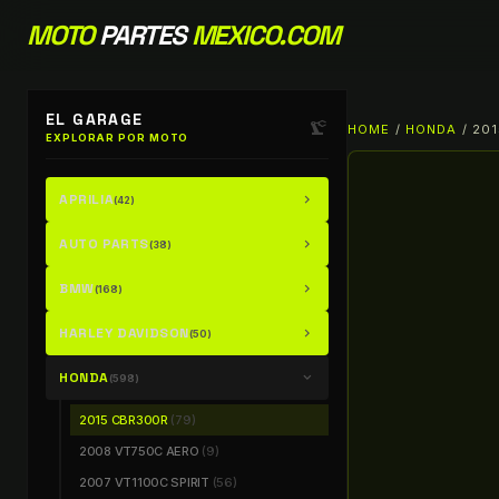
MOTO
PARTES
MEXICO.COM
EL GARAGE
precision_manufacturing
HOME
/
HONDA
/ 20
EXPLORAR POR MOTO
APRILIA
chevron_right
(42)
AUTO PARTS
chevron_right
(38)
BMW
chevron_right
(168)
HARLEY DAVIDSON
chevron_right
(50)
HONDA
chevron_right
(598)
2015 CBR300R
(79)
2008 VT750C AERO
(9)
2007 VT1100C SPIRIT
(56)