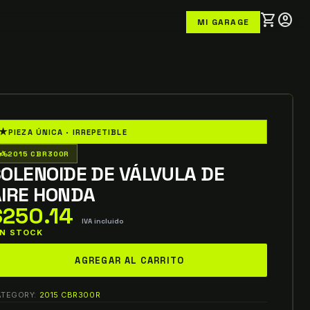
shopping_cart
account_circle
MI GARAGE
★
PIEZA ÚNICA · IRREPETIBLE
o_wheeler
2015 CBR300R
OLENOIDE DE VÁLVULA DE
AIRE HONDA
$
250.14
IVA incluido
 IN STOCK
lenoide
AGREGAR AL CARRITO
e
lvula
ATEGORY:
2015 CBR300R
e