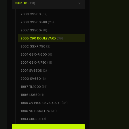
SUZUKI
chevron_right
(231)
2008 GS500
(32)
2008 GS500 FK8
(25)
2007 GS500F
(8)
2005 C90 BOULEVARD
(39)
2002 GSXR 750
(2)
2001 GSX-R 600
(6)
2001 GSX-R 750
(11)
2001 SV650S
(2)
2000 SV650
(6)
1997 TL1000
(14)
1996 LS650
(1)
1988 GV1400 CAVALCADE
(35)
1986 VS700GLEPG
(31)
1983 GR650
(19)