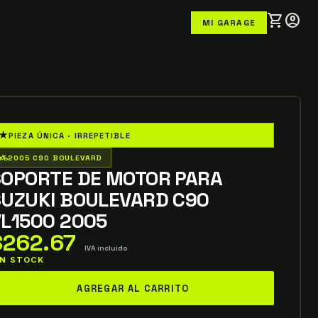
shopping_cart
account_circle
MI GARAGE
★
PIEZA ÚNICA · IRREPETIBLE
o_wheeler
2005 C90 BOULEVARD
SOPORTE DE MOTOR PARA
SUZUKI BOULEVARD C90
VL1500 2005
$
262.67
IVA incluido
 IN STOCK
oporte
AGREGAR AL CARRITO
e
otor