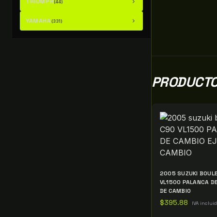
TRIUMPH
chevron_right
(44)
YAMAHA
chevron_right
(331)
PRODUCTO
2005 SUZUKI BOUL
VL1500 PALANCA DE
DE CAMBIO
$
395.88
IVA inclui