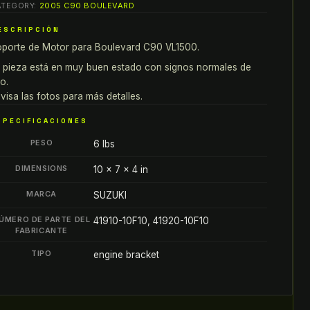
ATEGORY:
2005 C90 BOULEVARD
ara
uzuki
ESCRIPCIÓN
oulevard
porte de Motor para Boulevard C90 VL1500.
90
 pieza está en muy buen estado con signos normales de
L1500
o.
005
visa las fotos para más detalles.
antity
SPECIFICACIONES
PESO
6 lbs
DIMENSIONS
10 × 7 × 4 in
MARCA
SUZUKI
ÚMERO DE PARTE DEL
41910-10F10, 41920-10F10
FABRICANTE
TIPO
engine bracket