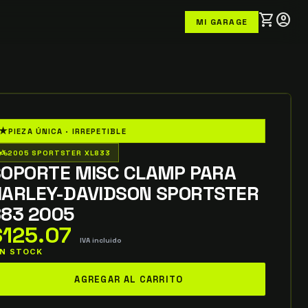
shopping_cart
account_circle
MI GARAGE
★
PIEZA ÚNICA · IRREPETIBLE
o_wheeler
2005 SPORTSTER XL833
SOPORTE MISC CLAMP PARA
HARLEY-DAVIDSON SPORTSTER
883 2005
$
125.07
IVA incluido
 IN STOCK
oporte
AGREGAR AL CARRITO
ISC
LAMP