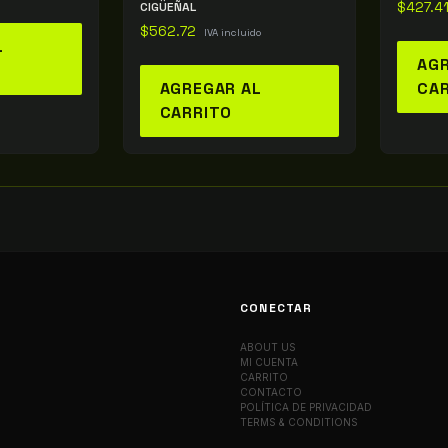
CIGÜEÑAL
$
427.4
$
562.72
IVA incluido
L
AGR
AGREGAR AL
CA
CARRITO
CONECTAR
ABOUT US
MI CUENTA
CARRITO
CONTACTO
POLÍTICA DE PRIVACIDAD
TERMS & CONDITIONS