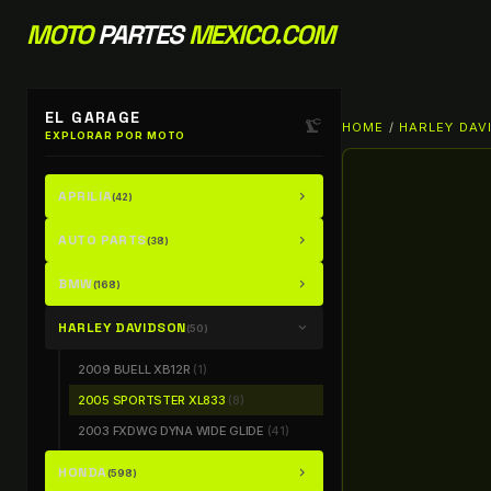
MOTO
PARTES
MEXICO.COM
EL GARAGE
precision_manufacturing
HOME
/
HARLEY DAV
EXPLORAR POR MOTO
APRILIA
chevron_right
(42)
AUTO PARTS
chevron_right
(38)
BMW
chevron_right
(168)
HARLEY DAVIDSON
chevron_right
(50)
2009 BUELL XB12R
(1)
2005 SPORTSTER XL833
(8)
2003 FXDWG DYNA WIDE GLIDE
(41)
HONDA
chevron_right
(598)