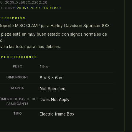
KU:
2005_XL883C_2202_28
ara
ATEGORY:
2005 SPORTSTER XL833
arley-
ESCRIPCIÓN
avidson
Soporte MISC CLAMP para Harley-Davidson Sportster 883.
ortster
83
 pieza está en muy buen estado con signos normales de
005
o.
visa las fotos para más detalles.
antity
SPECIFICACIONES
PESO
1 lbs
DIMENSIONS
8 × 8 × 6 in
MARCA
Not Specified
ÚMERO DE PARTE DEL
Does Not Apply
FABRICANTE
TIPO
Electric frame Box