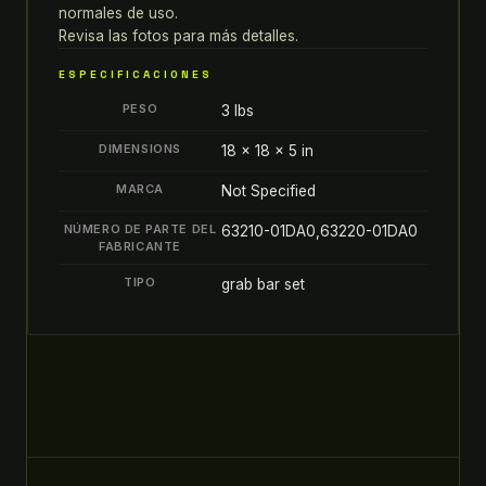
normales de uso.
JUEGO
Revisa las fotos para más detalles.
DE
MANIJAS
ESPECIFICACIONES
DE
PESO
3 lbs
AGARRE
PARA
DIMENSIONS
18 × 18 × 5 in
ASIENTO
MARCA
Not Specified
TRASERO
CON
NÚMERO DE PARTE DEL
63210-01DA0,63220-01DA0
FABRICANTE
SOPORTE
quantity
TIPO
grab bar set