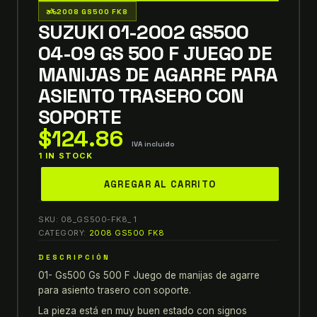
two_wheeler
2008 GS500 FK8
SUZUKI 01-2002 GS500
04-09 GS 500 F JUEGO DE
MANIJAS DE AGARRE PARA
ASIENTO TRASERO CON
SOPORTE
$
124.86
IVA incluido
1 IN STOCK
suzuki
AGREGAR AL CARRITO
01-
2002
SKU:
08_GS500-FK8_ 1
gs500
CATEGORY:
2008 GS500 FK8
04-
DESCRIPCIÓN
09
01- Gs500 Gs 500 F Juego de manijas de agarre
gs
para asiento trasero con soporte.
500
f
La pieza está en muy buen estado con signos