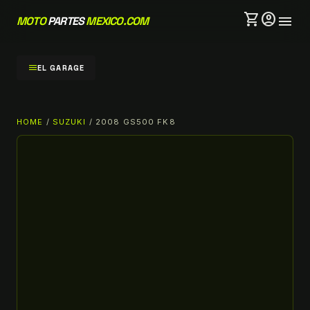
shopping_cart
account_circle
menu
MOTO
PARTES
MEXICO.COM
menu
EL GARAGE
HOME
/
SUZUKI
/ 2008 GS500 FK8