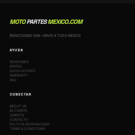
MOTO
PARTES
MEXICO.COM
REFACCIONES OEM • ENVÍO A TODO MÉXICO
AYUDA
INVENTARIO
ENVÍOS
DEVOLUCIONES
WARRANTY
FAQ
CONECTAR
ABOUT US
MI CUENTA
CARRITO
CONTACTO
POLÍTICA DE PRIVACIDAD
TERMS & CONDITIONS